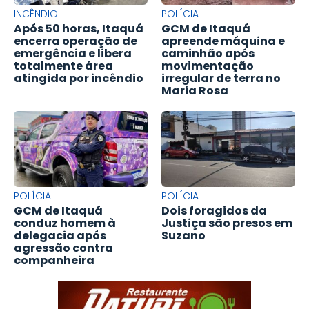
INCÊNDIO
POLÍCIA
Após 50 horas, Itaquá
GCM de Itaquá
encerra operação de
apreende máquina e
emergência e libera
caminhão após
totalmente área
movimentação
atingida por incêndio
irregular de terra no
Maria Rosa
POLÍCIA
POLÍCIA
GCM de Itaquá
Dois foragidos da
conduz homem à
Justiça são presos em
delegacia após
Suzano
agressão contra
companheira