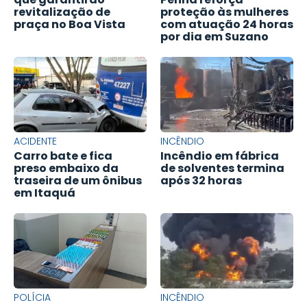
revitalização de
proteção às mulheres
praça no Boa Vista
com atuação 24 horas
por dia em Suzano
ACIDENTE
INCÊNDIO
Carro bate e fica
Incêndio em fábrica
preso embaixo da
de solventes termina
traseira de um ônibus
após 32 horas
em Itaquá
POLÍCIA
INCÊNDIO