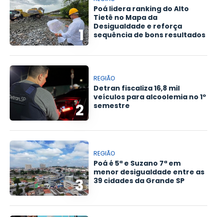
Poá lidera ranking do Alto
Tietê no Mapa da
Desigualdade e reforça
1
sequência de bons resultados
REGIÃO
Detran fiscaliza 16,8 mil
veículos para alcoolemia no 1º
2
semestre
REGIÃO
Poá é 5ª e Suzano 7ª em
menor desigualdade entre as
3
39 cidades da Grande SP