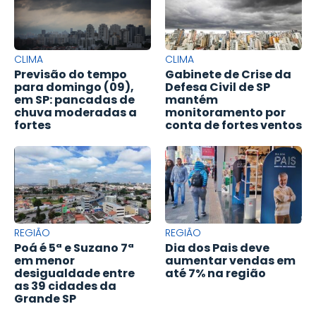
CLIMA
CLIMA
Previsão do tempo
Gabinete de Crise da
para domingo (09),
Defesa Civil de SP
em SP: pancadas de
mantém
chuva moderadas a
monitoramento por
fortes
conta de fortes ventos
REGIÃO
REGIÃO
Poá é 5ª e Suzano 7ª
Dia dos Pais deve
em menor
aumentar vendas em
desigualdade entre
até 7% na região
as 39 cidades da
Grande SP