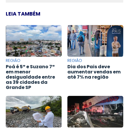
LEIA TAMBÉM
REGIÃO
REGIÃO
Poá é 5ª e Suzano 7ª
Dia dos Pais deve
em menor
aumentar vendas em
desigualdade entre
até 7% na região
as 39 cidades da
Grande SP