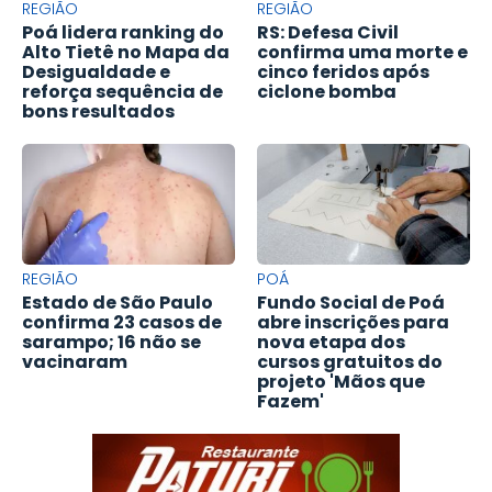
REGIÃO
REGIÃO
Poá lidera ranking do
RS: Defesa Civil
Alto Tietê no Mapa da
confirma uma morte e
Desigualdade e
cinco feridos após
reforça sequência de
ciclone bomba
bons resultados
REGIÃO
POÁ
Estado de São Paulo
Fundo Social de Poá
confirma 23 casos de
abre inscrições para
sarampo; 16 não se
nova etapa dos
vacinaram
cursos gratuitos do
projeto 'Mãos que
Fazem'