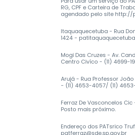
Para usar um serviço do PA
RG, CPF e Carteira de Trab
agendado pelo site http://
Itaquaquecetuba - Rua Dom
1424 - patitaquaquecetuba
Mogi Das Cruzes - Av. Candi
Centro Civíco - (11) 4699-
Arujá - Rua Professor João 
- (11) 4653-4057/ (11) 465
Ferraz De Vasconcelos Ci
Posto mais próximo.
Endereço dos PATsrico Trufe
patferraz@sde.sp.gov.br