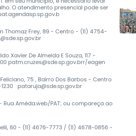
T em seu município, é necessário levar
alho. O atendimento presencial pode ser
pat.agendasp.sp.gov.b
 Thomaz Frey, 89 - Centro - (11) 4754-
@sde.sp.gov.br
do Xavier De Almeida E Souza, 117 -
1900 patm.cruzes@sde.sp.gov.brr/eagen
Feliciano, 75 , Bairro Dos Barbos - Centro
3-1230 pataruja@sde.sp.gov.br
c - Rua Améda.web/PAT; ou compareça ao
lli, 60 - (11) 4676-7773 / (11) 4678-0856 -