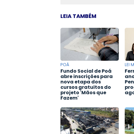
LEIA TAMBÉM
POÁ
LEI 
Fundo Social de Poá
Fer
abre inscrições para
ano
nova etapa dos
Pen
cursos gratuitos do
pr
projeto 'Mãos que
ago
Fazem'