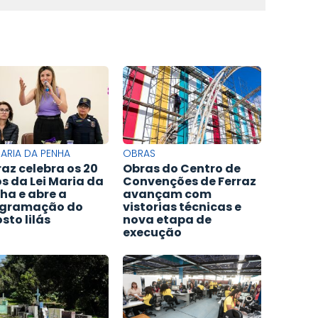
MARIA DA PENHA
OBRAS
raz celebra os 20
Obras do Centro de
s da Lei Maria da
Convenções de Ferraz
ha e abre a
avançam com
ogramação do
vistorias técnicas e
sto lilás
nova etapa de
execução