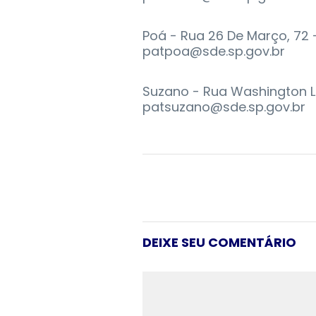
Poá - Rua 26 De Março, 72 
patpoa@sde.sp.gov.br
Suzano - Rua Washington Luí
patsuzano@sde.sp.gov.br
DEIXE SEU COMENTÁRIO