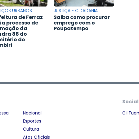
VIÇOS URBANOS
JUSTIÇA E CIDADANIA
feitura de Ferraz
Saiba como procurar
cia processo de
emprego com o
umação da
Poupatempo
dra 88 do
itério do
biri
Social
essa
Nacional
Gil Fue
Esportes
Cultura
Atos Oficiais