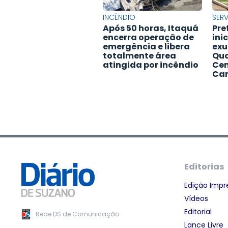
INCÊNDIO
SER
Após 50 horas, Itaquá
Pre
encerra operação de
ini
emergência e libera
ex
totalmente área
Qua
atingida por incêndio
Cem
Cam
Editorias
Edição Impr
Vídeos
Editorial
Rede DS de Comunicação
Lance Livre