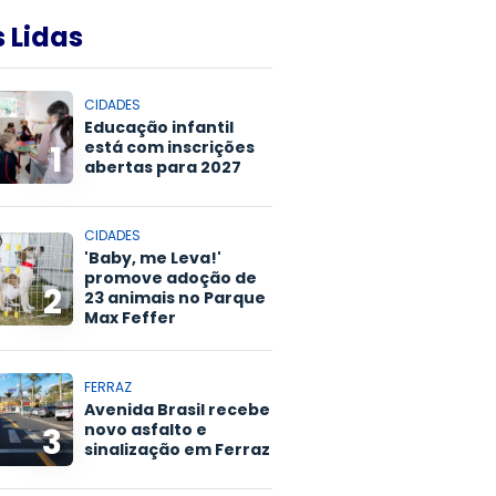
 Lidas
CIDADES
Educação infantil
está com inscrições
1
abertas para 2027
CIDADES
'Baby, me Leva!'
promove adoção de
2
23 animais no Parque
Max Feffer
FERRAZ
Avenida Brasil recebe
novo asfalto e
3
sinalização em Ferraz