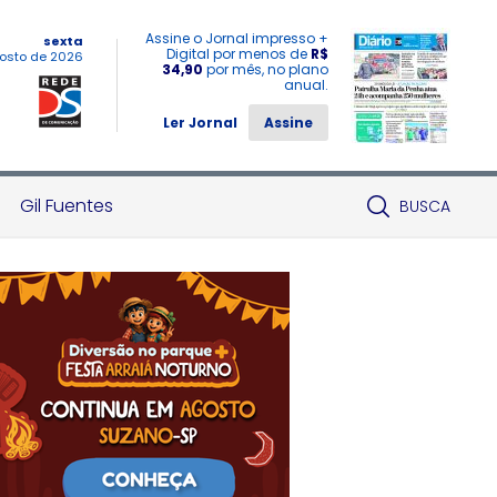
Assine o Jornal impresso +
sexta
Digital por menos de
R$
osto de 2026
34,90
por mês, no plano
anual.
Ler Jornal
Assine
Gil Fuentes
BUSCA