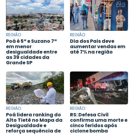
REGIÃO
REGIÃO
Poá é 5ª e Suzano 7ª
Dia dos Pais deve
em menor
aumentar vendas em
desigualdade entre
até 7% na região
as 39 cidades da
Grande SP
REGIÃO
REGIÃO
Poá lidera ranking do
RS: Defesa Civil
Alto Tietê no Mapa da
confirma uma morte e
Desigualdade e
cinco feridos após
reforça sequência de
ciclone bomba