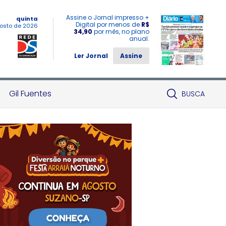
Assine o Jornal impresso +
quinta
Digital por menos de
R$
osto de 2026
34,90
por mês, no plano
anual.
Ler Jornal
Assine
Gil Fuentes
BUSCA