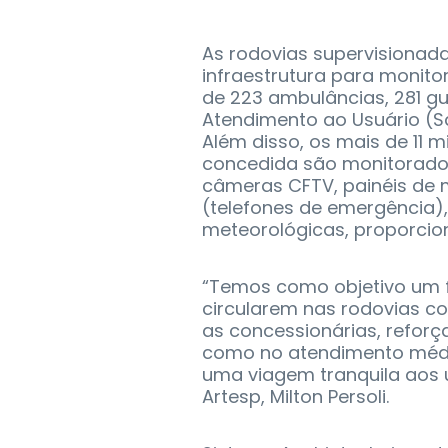
As rodovias supervisiona
infraestrutura para monito
de 223 ambulâncias, 281 gu
Atendimento ao Usuário (Sa
Além disso, os mais de 11 m
concedida são monitorados
câmeras CFTV, painéis de m
(telefones de emergência),
meteorológicas, proporcio
“Temos como objetivo um f
circularem nas rodovias c
as concessionárias, refor
como no atendimento médi
uma viagem tranquila aos u
Artesp, Milton Persoli.