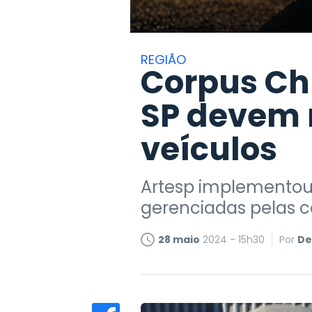
REGIÃO
Corpus Chr
SP devem 
veículos
Artesp implementou 
gerenciadas pelas c
28 maio
2024 - 15h30
Por
De