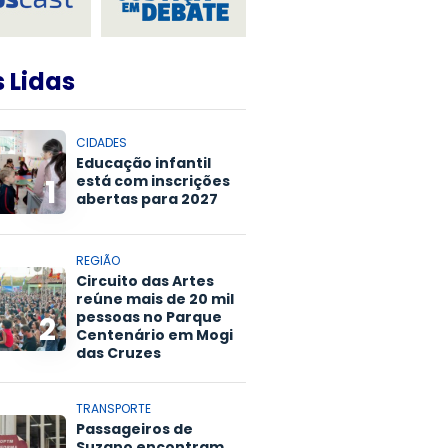
 Lidas
CIDADES
Educação infantil
está com inscrições
1
abertas para 2027
REGIÃO
Circuito das Artes
reúne mais de 20 mil
pessoas no Parque
2
Centenário em Mogi
das Cruzes
TRANSPORTE
Passageiros de
Suzano encontram