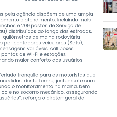
das pela agência dispõem de uma ampla
ramento e atendimento, incluindo mais
inchos e 209 postos de Serviço de
u) distribuídos ao longo das estradas.
il quilômetros de malha rodoviária
 por contadores veiculares (Sats),
ensagens variáveis, call boxes
 pontos de Wi-Fi e estações
nando maior conforto aos usuários.
eriado tranquilo para os motoristas que
oncedidas, desta forma, juntamente com
çando o monitoramento na malha, bem
co e no socorro mecânico, assegurando
suários”, reforça o diretor-geral da