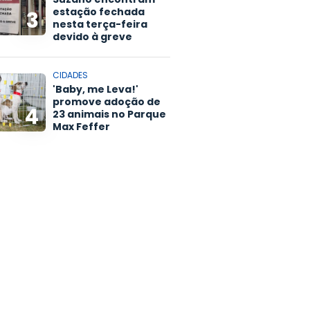
estação fechada
3
nesta terça-feira
devido à greve
CIDADES
'Baby, me Leva!'
promove adoção de
4
23 animais no Parque
Max Feffer