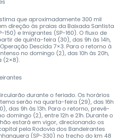
es
estima que aproximadamente 300 mil
em direção às praias da Baixada Santista
-150) e Imigrantes (SP-160). O fluxo de
partir de quinta-feira (30), das 9h às 14h,
Operação Descida 7×3. Para o retorno à
intenso no domingo (2), das 10h às 20h,
 (2×8).
irantes
ircularão durante o feriado. Os horários
ema serão na quarta-feira (29), das 16h
0), das 9h às 13h. Para o retorno, prevê-
no domingo (2), entre 12h e 21h. Durante o
hão estará em vigor, direcionando os
apital pela Rodovia dos Bandeirantes
nhanguera (SP-330) no trecho do km 48