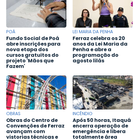
POÁ
LEI MARIA DA PENHA
Fundo Social de Poá
Ferraz celebra os 20
abre inscrições para
anos da Lei Maria da
nova etapa dos
Penha e abre a
cursos gratuitos do
programação do
projeto 'Mãos que
agosto lilás
Fazem'
OBRAS
INCÊNDIO
Obras do Centro de
Após 50 horas, Itaquá
Convenções de Ferraz
encerra operação de
avançam com
emergência e libera
vistorias técnicas e
totalmente área