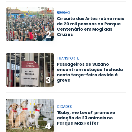
REGIÃO
Circuito das Artes reúne mais
de 20 mil pessoas no Parque
Centenário em Mogi das
2
Cruzes
TRANSPORTE
Passageiros de Suzano
encontram estação fechada
nesta terça-feira devido à
3
greve
CIDADES
'Baby, me Leva!' promove
adoção de 23 animais no
4
Parque Max Feffer