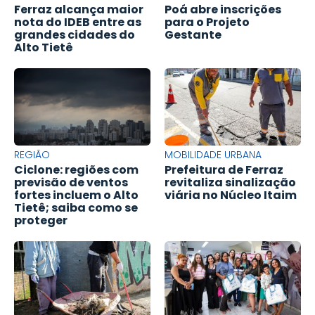
Ferraz alcança maior
Poá abre inscrições
nota do IDEB entre as
para o Projeto
grandes cidades do
Gestante
Alto Tietê
REGIÃO
MOBILIDADE URBANA
Ciclone: regiões com
Prefeitura de Ferraz
previsão de ventos
revitaliza sinalização
fortes incluem o Alto
viária no Núcleo Itaim
Tietê; saiba como se
proteger