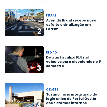
FERRAZ
Avenida Brasil recebe novo
asfalto e sinalização em
2
Ferraz
REGIÃO
Detran fiscaliza 16,8 mil
veículos para alcoolemia no 1º
3
semestre
CIDADES
Suzano inicia integração do
login único do Portal Gov.br
4
aos sistemas internos