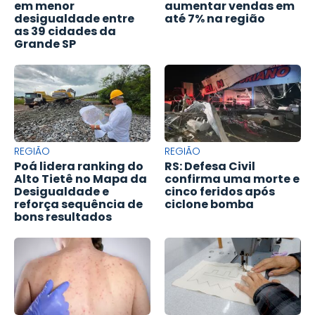
em menor
aumentar vendas em
desigualdade entre
até 7% na região
as 39 cidades da
Grande SP
REGIÃO
REGIÃO
Poá lidera ranking do
RS: Defesa Civil
Alto Tietê no Mapa da
confirma uma morte e
Desigualdade e
cinco feridos após
reforça sequência de
ciclone bomba
bons resultados