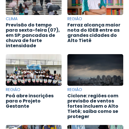
CLIMA
REGIÃO
Previsão do tempo
Ferraz alcança maior
para sexta-feira (07),
nota do IDEB entre as
em SP: pancadas de
grandes cidades do
chuva de forte
Alto Tietê
intensidade
REGIÃO
REGIÃO
Poá abre inscrições
Ciclone: regiões com
para o Projeto
previsão de ventos
Gestante
fortes incluem o Alto
Tietê; saiba como se
proteger