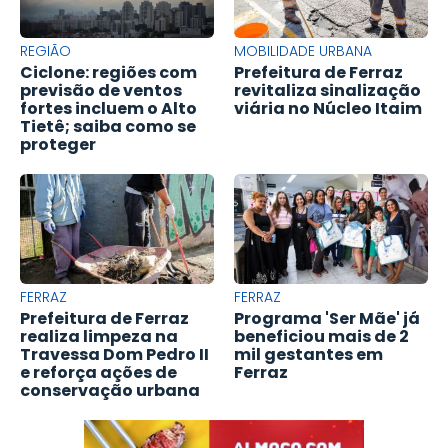
REGIÃO
MOBILIDADE URBANA
Ciclone: regiões com
Prefeitura de Ferraz
previsão de ventos
revitaliza sinalização
fortes incluem o Alto
viária no Núcleo Itaim
Tietê; saiba como se
proteger
FERRAZ
FERRAZ
Prefeitura de Ferraz
Programa 'Ser Mãe' já
realiza limpeza na
beneficiou mais de 2
Travessa Dom Pedro II
mil gestantes em
e reforça ações de
Ferraz
conservação urbana