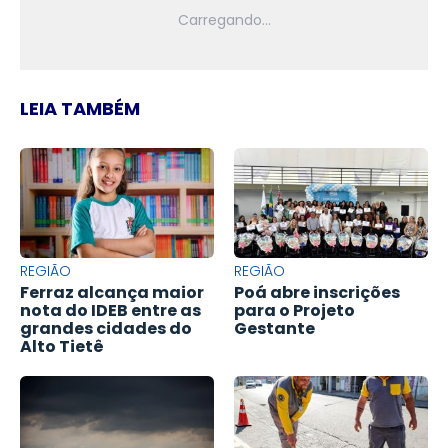
LEIA TAMBÉM
REGIÃO
REGIÃO
Ferraz alcança maior
Poá abre inscrições
nota do IDEB entre as
para o Projeto
grandes cidades do
Gestante
Alto Tietê