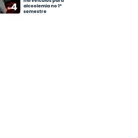
mil veículos para
4
alcoolemia no 1º
semestre