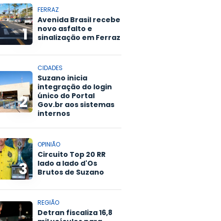
FERRAZ
Avenida Brasil recebe
novo asfalto e
1
sinalização em Ferraz
CIDADES
Suzano inicia
integração do login
único do Portal
2
Gov.br aos sistemas
internos
OPINIÃO
Circuito Top 20 RR
lado a lado d'Os
3
Brutos de Suzano
REGIÃO
Detran fiscaliza 16,8