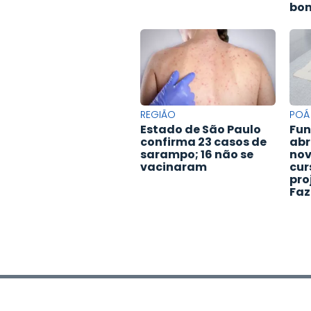
bon
REGIÃO
POÁ
Estado de São Paulo
Fun
confirma 23 casos de
abr
sarampo; 16 não se
nov
vacinaram
cur
pro
Faz