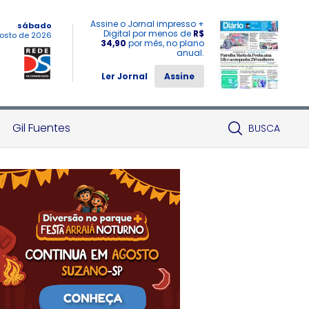
Assine o Jornal impresso +
sábado
Digital por menos de
R$
osto de 2026
34,90
por mês, no plano
anual.
Ler Jornal
Assine
Gil Fuentes
BUSCA