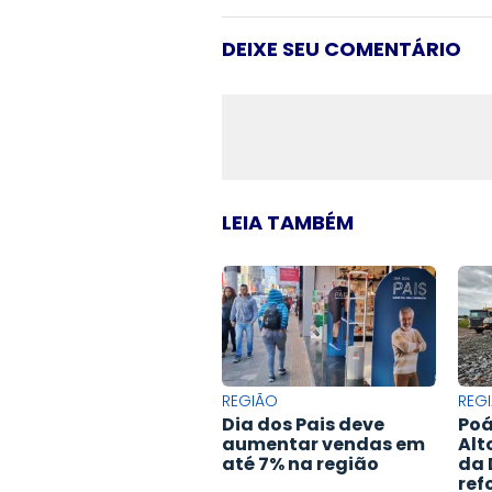
DEIXE SEU COMENTÁRIO
LEIA TAMBÉM
REGIÃO
REG
Dia dos Pais deve
Poá
aumentar vendas em
Alt
até 7% na região
da 
ref