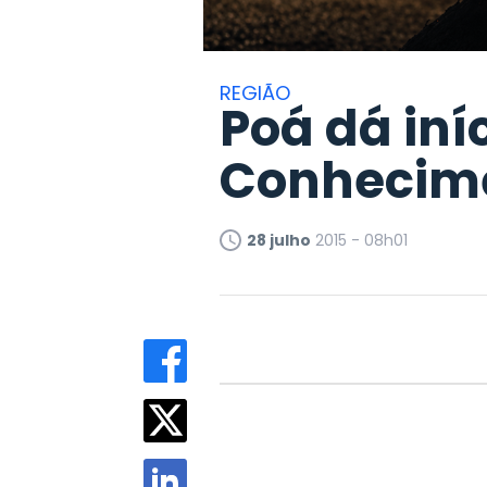
REGIÃO
Poá dá iní
Conhecim
28 julho
2015 - 08h01