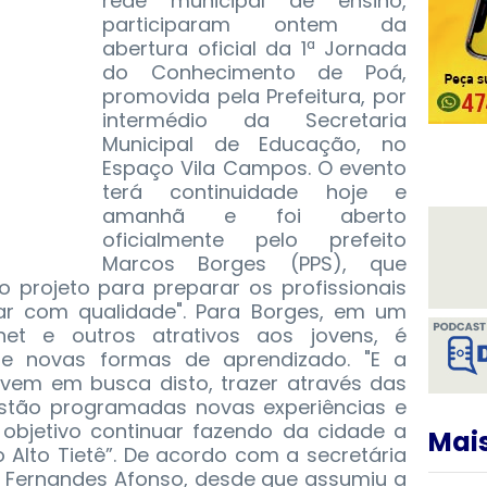
rede municipal de ensino,
participaram ontem da
abertura oficial da 1ª Jornada
do Conhecimento de Poá,
promovida pela Prefeitura, por
intermédio da Secretaria
Municipal de Educação, no
Espaço Vila Campos. O evento
terá continuidade hoje e
amanhã e foi aberto
oficialmente pelo prefeito
Marcos Borges (PPS), que
 projeto para preparar os profissionais
ar com qualidade".
Para Borges, em um
et e outros atrativos aos jovens, é
e novas formas de aprendizado. "E a
vem em busca disto, trazer através das
 estão programadas novas experiências e
objetivo continuar fazendo da cidade a
Mais
 Alto Tietê”. De acordo com a secretária
a Fernandes Afonso, desde que assumiu a