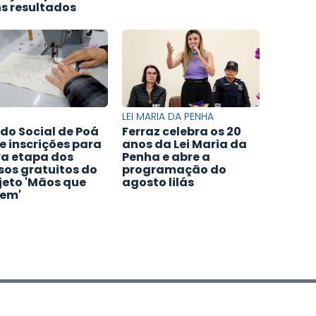
s resultados
LEI MARIA DA PENHA
do Social de Poá
Ferraz celebra os 20
e inscrições para
anos da Lei Maria da
a etapa dos
Penha e abre a
sos gratuitos do
programação do
jeto 'Mãos que
agosto lilás
em'