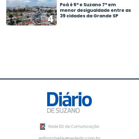
Poá é 5ª e Suzano 7ª em
menor desigualdade entre as
4
39 cidades da Grande SP
Rede DS de Comunicação
editorchefe@rededs.com.br