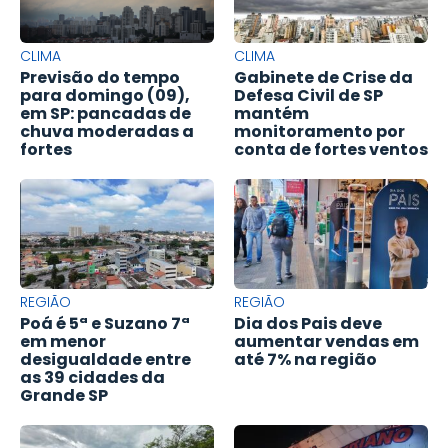
CLIMA
CLIMA
Previsão do tempo
Gabinete de Crise da
para domingo (09),
Defesa Civil de SP
em SP: pancadas de
mantém
chuva moderadas a
monitoramento por
fortes
conta de fortes ventos
REGIÃO
REGIÃO
Poá é 5ª e Suzano 7ª
Dia dos Pais deve
em menor
aumentar vendas em
desigualdade entre
até 7% na região
as 39 cidades da
Grande SP