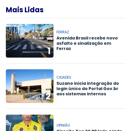
Mais Lidas
FERRAZ
Avenida Brasil recebe novo
asfalto e sinalização em
1
Ferraz
CIDADES
Suzano inicia integração do
login único do Portal Gov.br
2
aos sistemas internos
OPINIÃO