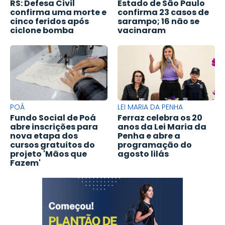
RS: Defesa Civil
Estado de São Paulo
confirma uma morte e
confirma 23 casos de
cinco feridos após
sarampo; 16 não se
ciclone bomba
vacinaram
POÁ
LEI MARIA DA PENHA
Fundo Social de Poá
Ferraz celebra os 20
abre inscrições para
anos da Lei Maria da
nova etapa dos
Penha e abre a
cursos gratuitos do
programação do
projeto 'Mãos que
agosto lilás
Fazem'