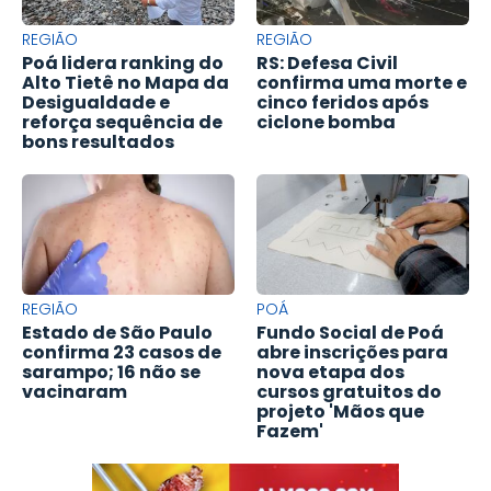
REGIÃO
REGIÃO
Poá lidera ranking do
RS: Defesa Civil
Alto Tietê no Mapa da
confirma uma morte e
Desigualdade e
cinco feridos após
reforça sequência de
ciclone bomba
bons resultados
REGIÃO
POÁ
Estado de São Paulo
Fundo Social de Poá
confirma 23 casos de
abre inscrições para
sarampo; 16 não se
nova etapa dos
vacinaram
cursos gratuitos do
projeto 'Mãos que
Fazem'