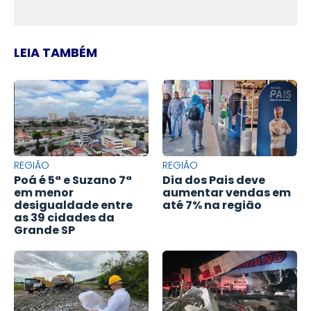
LEIA TAMBÉM
REGIÃO
REGIÃO
Poá é 5ª e Suzano 7ª
Dia dos Pais deve
em menor
aumentar vendas em
desigualdade entre
até 7% na região
as 39 cidades da
Grande SP