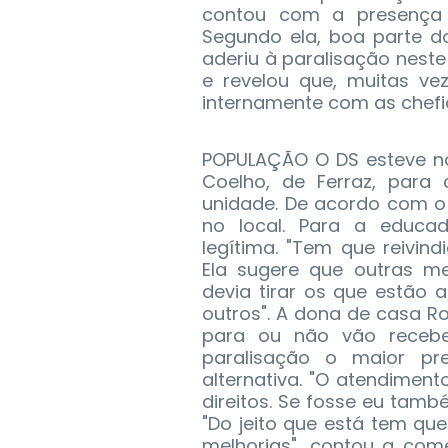
contou com a presença 
Segundo ela, boa parte d
aderiu à paralisação neste 
e revelou que, muitas vez
internamente com as chefi
POPULAÇÃO O DS esteve no 
Coelho, de Ferraz, para
unidade. De acordo com o s
no local. Para a educad
legítima. "Tem que reivin
Ela sugere que outras m
devia tirar os que estão
outros". A dona de casa R
para ou não vão receber
paralisação o maior pr
alternativa. "O atendiment
direitos. Se fosse eu també
"Do jeito que está tem que
melhorias", contou a come