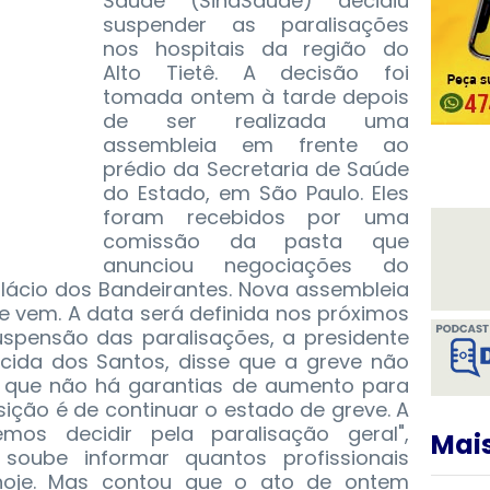
Saúde (SindSaúde) decidiu
suspender as paralisações
nos hospitais da região do
Alto Tietê. A decisão foi
tomada ontem à tarde depois
de ser realizada uma
assembleia em frente ao
prédio da Secretaria de Saúde
do Estado, em São Paulo. Eles
foram recebidos por uma
comissão da pasta que
anunciou negociações do
Palácio dos Bandeirantes. Nova assembleia
 vem. A data será definida nos próximos
pensão das paralisações, a presidente
ecida dos Santos, disse que a greve não
 que não há garantias de aumento para
osição é de continuar o estado de greve. A
os decidir pela paralisação geral",
Mais
 soube informar quantos profissionais
hoje. Mas contou que o ato de ontem