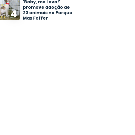
'Baby, me Leva!'
promove adoção de
4
23 animais no Parque
Max Feffer