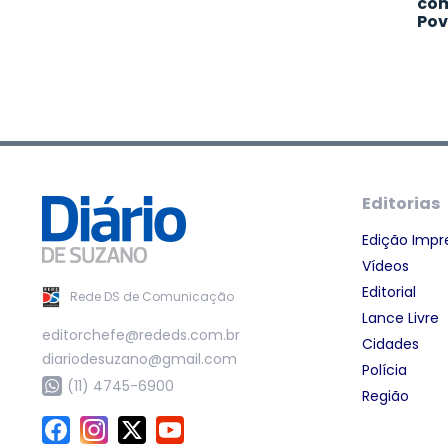
com
Pov
Editorias
Edição Impr
Vídeos
Editorial
Rede DS de Comunicação
Lance Livre
editorchefe@rededs.com.br
Cidades
diariodesuzano@gmail.com
Polícia
(11) 4745-6900
Região