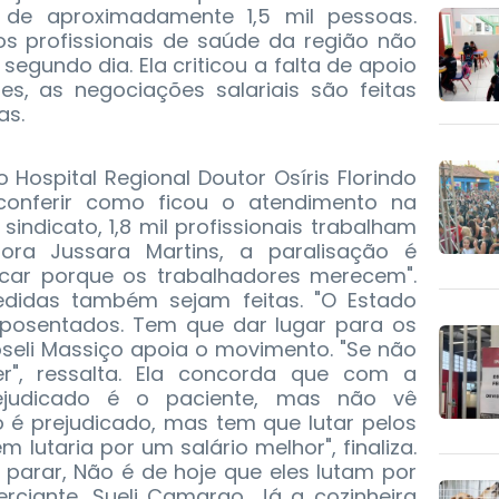
de aproximadamente 1,5 mil pessoas.
os profissionais de saúde da região não
segundo dia. Ela criticou a falta de apoio
es, as negociações salariais são feitas
as.
Hospital Regional Doutor Osíris Florindo
 conferir como ficou o atendimento na
indicato, 1,8 mil profissionais trabalham
ora Jussara Martins, a paralisação é
dicar porque os trabalhadores merecem".
edidas também sejam feitas. "O Estado
 aposentados. Tem que dar lugar para os
oseli Massiço apoia o movimento. "Se não
", ressalta. Ela concorda que com a
ejudicado é o paciente, mas não vê
o é prejudicado, mas tem que lutar pelos
m lutaria por um salário melhor", finaliza.
 parar, Não é de hoje que eles lutam por
rciante, Sueli Camargo. Já a cozinheira