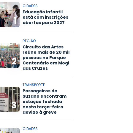
CIDADES
Educação infantil
está com inscrições
1
abertas para 2027
REGIÃO
Circuito das Artes
reúne mais de 20 mil
pessoas no Parque
2
Centenário em Mogi
das Cruzes
TRANSPORTE
Passageiros de
Suzano encontram
estação fechada
3
nesta terça-feira
devido à greve
CIDADES