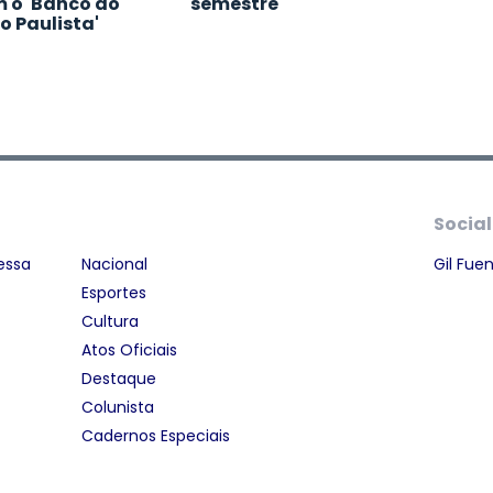
 o 'Banco do
semestre
o Paulista'
Social
essa
Nacional
Gil Fue
Esportes
Cultura
Atos Oficiais
Destaque
Colunista
Cadernos Especiais