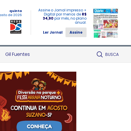
Assine o Jornal impresso +
quinta
Digital por menos de
R$
osto de 2026
34,90
por mês, no plano
anual.
Ler Jornal
Assine
Gil Fuentes
BUSCA