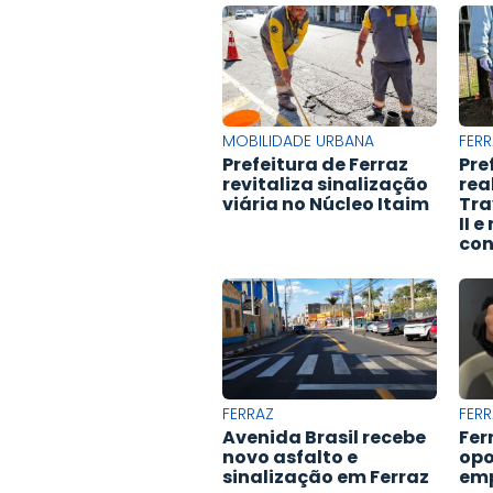
MOBILIDADE URBANA
FERR
Prefeitura de Ferraz
Pre
revitaliza sinalização
rea
viária no Núcleo Itaim
Tra
II 
con
FERRAZ
FERR
Avenida Brasil recebe
Fer
novo asfalto e
opo
sinalização em Ferraz
em