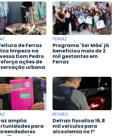
AZ
FERRAZ
feitura de Ferraz
Programa 'Ser Mãe' já
liza limpeza na
beneficiou mais de 2
vessa Dom Pedro
mil gestantes em
e reforça ações de
Ferraz
servação urbana
AZ
REGIÃO
raz amplia
Detran fiscaliza 16,8
rtunidades para
mil veículos para
preendedores
alcoolemia no 1º