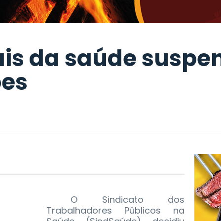
nais da saúde susp
ões
O Sindicato dos
Trabalhadores Públicos na