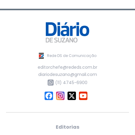
Rede DS de Comunicação
editorchefe@rededs.com.br
diariodesuzano@gmail.com
(11) 4745-6900
Editorias