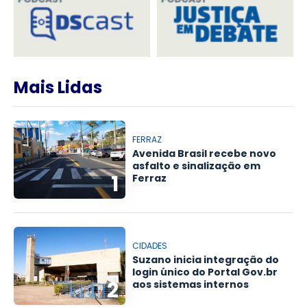
Mais Lidas
FERRAZ
Avenida Brasil recebe novo
asfalto e sinalização em
1
Ferraz
CIDADES
Suzano inicia integração do
login único do Portal Gov.br
2
aos sistemas internos