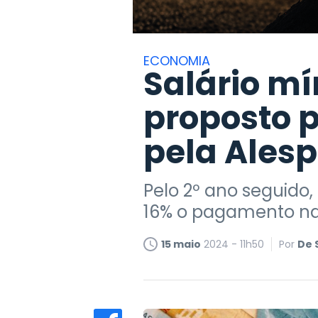
ECONOMIA
Salário mí
proposto p
pela Alesp
Pelo 2º ano seguido
16% o pagamento nac
15 maio
2024 - 11h50
Por
De 