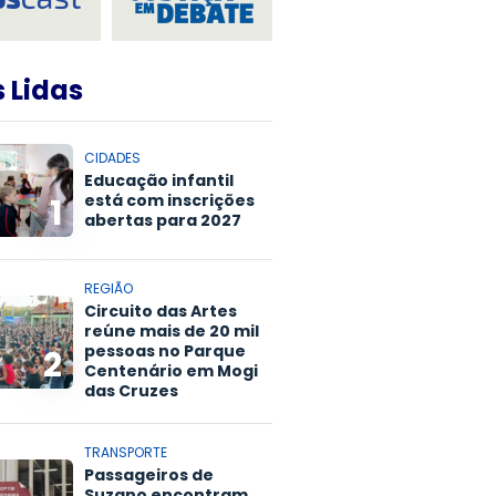
 Lidas
CIDADES
Educação infantil
está com inscrições
1
abertas para 2027
REGIÃO
Circuito das Artes
reúne mais de 20 mil
pessoas no Parque
2
Centenário em Mogi
das Cruzes
TRANSPORTE
Passageiros de
Suzano encontram