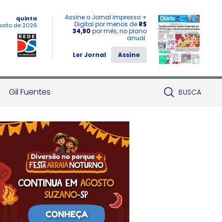
Assine o Jornal impresso +
quinta
Digital por menos de
R$
osto de 2026
34,90
por mês, no plano
anual.
Ler Jornal
Assine
Gil Fuentes
BUSCA