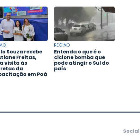
IÃO
REGIÃO
lo Souza recebe
Entenda o que é o
stiane Freitas,
ciclone bomba que
a visita às
pode atingir o Sul do
retas da
país
acitação em Poá
Social