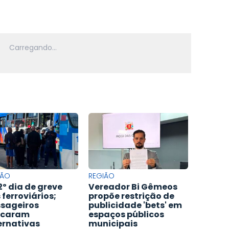
IÃO
REGIÃO
2º dia de greve
Vereador Bi Gêmeos
 ferroviários;
propõe restrição de
sageiros
publicidade 'bets' em
scaram
espaços públicos
ernativas
municipais