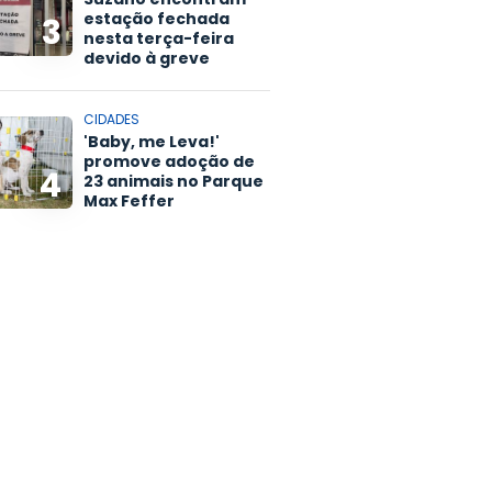
estação fechada
3
nesta terça-feira
devido à greve
CIDADES
'Baby, me Leva!'
promove adoção de
4
23 animais no Parque
Max Feffer