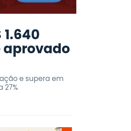
 1.640
é aprovado
flação e supera em
a 27%