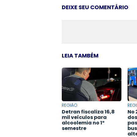
DEIXE SEU COMENTÁRIO
LEIA TAMBÉM
REGIÃO
REG
Detran fiscaliza 16,8
No 
mil veículos para
dos
alcoolemia no 1º
pas
semestre
bu
alt