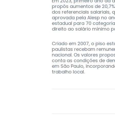
Em 2023, primeiro ano da a
propôs aumentos de 20,7% e
dos referenciais salariais, q
aprovada pela Alesp no an
estadual para 70 categoria
direito ao salário mínimo pa
Criado em 2007, o piso es
paulistas recebam remune
nacional. Os valores prop
conta as condições de de
em São Paulo, incorporand
trabalho local.