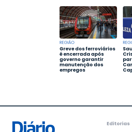
REGIÃO
REG
Greve dos ferroviários
Sau
é encerrada após
Cri
governo garantir
par
manutenção dos
Car
empregos
Cap
Editorias