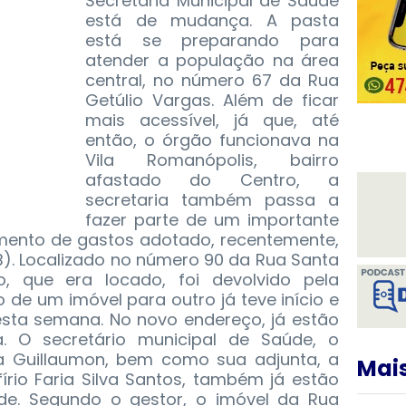
Secretaria Municipal de Saúde
está de mudança.
A pasta
está se preparando para
atender a população na área
central, no número 67 da Rua
Getúlio Vargas. Além de ficar
mais acessível, já que, até
então, o órgão funcionava na
Vila Romanópolis, bairro
afastado do Centro, a
secretaria também passa a
fazer parte de um importante
mento de gastos adotado, recentemente,
SDB). Localizado no número 90 da Rua Santa
o, que era locado, foi devolvido pela
 de um imóvel para outro já teve início e
esta semana. No novo endereço, já estão
a. O secretário municipal de Saúde, o
a Guillaumon, bem como sua adjunta, a
Mais
rio Faria Silva Santos, também já estão
e. Segundo o gestor, o imóvel da Rua