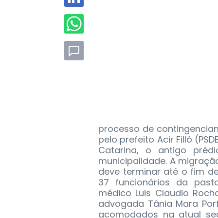
processo de contingencia
pelo prefeito Acir Filló (P
Catarina, o antigo prédi
municipalidade. A migração
deve terminar até o fim d
37 funcionários da past
médico Luis Claudio Roch
advogada Tânia Mara Porfí
acomodados na atual sed