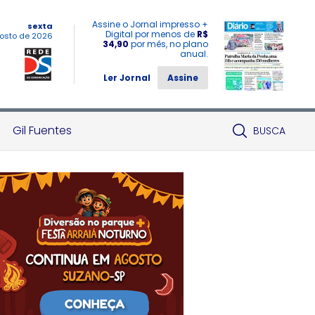
Assine o Jornal impresso +
sexta
Digital por menos de
R$
osto de 2026
34,90
por mês, no plano
anual.
Ler Jornal
Assine
Gil Fuentes
BUSCA