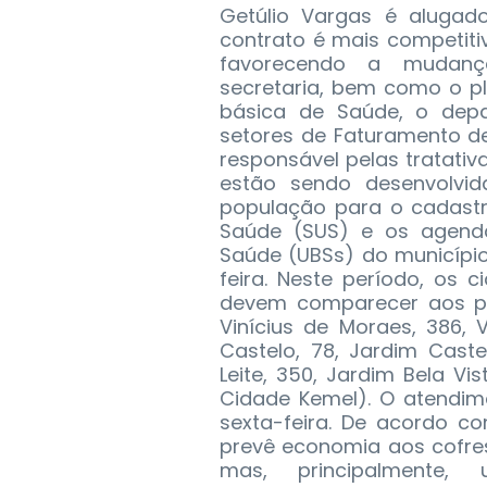
Getúlio Vargas é alugado
contrato é mais competiti
favorecendo a mudança
secretaria, bem como o p
básica de Saúde, o dep
setores de Faturamento d
responsável pelas tratativ
estão sendo desenvolvi
população para o cadast
Saúde (SUS) e os agend
Saúde (UBSs) do municípi
feira. Neste período, os
devem comparecer aos po
Vinícius de Moraes, 386, 
Castelo, 78, Jardim Caste
Leite, 350, Jardim Bela Vis
Cidade Kemel). O atendim
sexta-feira. De acordo 
prevê economia aos cofres
mas, principalmente