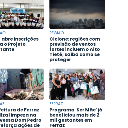
IÃO
REGIÃO
 abre inscrições
Ciclone: regiões com
a o Projeto
previsão de ventos
tante
fortes incluem o Alto
Tietê; saiba como se
proteger
AZ
FERRAZ
feitura de Ferraz
Programa 'Ser Mãe' já
liza limpeza na
beneficiou mais de 2
vessa Dom Pedro
mil gestantes em
e reforça ações de
Ferraz