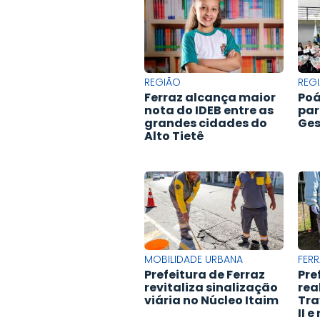
REGIÃO
REG
Ferraz alcança maior
Poá
nota do IDEB entre as
par
grandes cidades do
Ges
Alto Tietê
MOBILIDADE URBANA
FERR
Prefeitura de Ferraz
Pre
revitaliza sinalização
rea
viária no Núcleo Itaim
Tra
II 