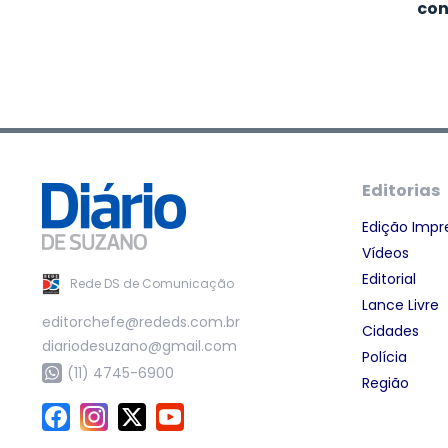
con
Editorias
Edição Impr
Vídeos
Editorial
Rede DS de Comunicação
Lance Livre
editorchefe@rededs.com.br
Cidades
diariodesuzano@gmail.com
Polícia
(11) 4745-6900
Região