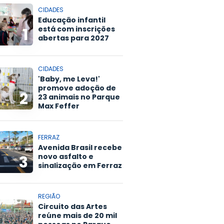
CIDADES
Educação infantil
está com inscrições
1
abertas para 2027
CIDADES
'Baby, me Leva!'
promove adoção de
2
23 animais no Parque
Max Feffer
FERRAZ
Avenida Brasil recebe
novo asfalto e
3
sinalização em Ferraz
REGIÃO
Circuito das Artes
reúne mais de 20 mil