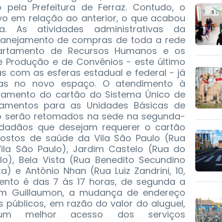
 pela Prefeitura de Ferraz. Contudo, o
vo em relação ao anterior, o que acabou
. As atividades administrativas da
lanejamento de compras de toda a rede
artamento de Recursos Humanos e os
e Produção e de Convênios - este último
as com as esferas estadual e federal - já
das no novo espaço. O atendimento à
ramento do cartão do Sistema Único de
amentos para as Unidades Básicas de
o serão retomados na sede na segunda-
 cidadãos que desejam requerer o cartão
stos de saúde da Vila São Paulo (Rua
Vila São Paulo), Jardim Castelo (Rua do
lo), Bela Vista (Rua Benedito Secundino
ta) e Antônio Nhan (Rua Luiz Zandrini, 10,
ento é das 7 às 17 horas, de segunda a
com Guillaumon, a mudança de endereço
 públicos, em razão do valor do aluguel,
, um melhor acesso dos serviços