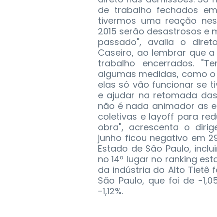
de trabalho fechados em
tivermos uma reação nes
2015 serão desastrosos e m
passado", avalia o diret
Caseiro, ao lembrar que a
trabalho encerrados. "
algumas medidas, como o
elas só vão funcionar se
e ajudar na retomada das 
não é nada animador as e
coletivas e layoff para re
obra", acrescenta o diri
junho ficou negativo em 29
Estado de São Paulo, inclui
no 14º lugar no ranking es
da indústria do Alto Tietê
São Paulo, que foi de -1,0
-1,12%.