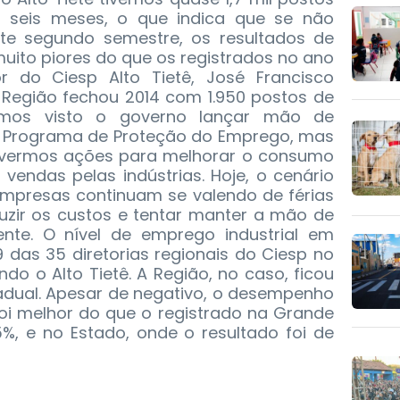
 seis meses, o que indica que se não
te segundo semestre, os resultados de
uito piores do que os registrados no ano
or do Ciesp Alto Tietê, José Francisco
 Região fechou 2014 com 1.950 postos de
Temos visto o governo lançar mão de
 Programa de Proteção do Emprego, mas
 tivermos ações para melhorar o consumo
vendas pelas indústrias. Hoje, o cenário
mpresas continuam se valendo de férias
duzir os custos e tentar manter a mão de
gente. O nível de emprego industrial em
 das 35 diretorias regionais do Ciesp no
ndo o Alto Tietê. A Região, no caso, ficou
tadual. Apesar de negativo, o desempenho
 foi melhor do que o registrado na Grande
5%, e no Estado, onde o resultado foi de