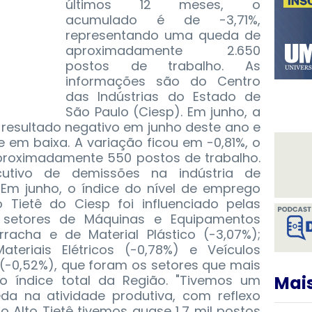
últimos 12 meses, o
acumulado é de -3,71%,
representando uma queda de
aproximadamente 2.650
postos de trabalho. As
informações são do Centro
das Indústrias do Estado de
São Paulo (Ciesp).
Em junho, a
 resultado negativo em junho deste ano e
 em baixa. A variação ficou em -0,81%, o
aproximadamente 550 postos de trabalho.
utivo de demissões na indústria de
 Em junho, o índice do nível de emprego
to Tietê do Ciesp foi influenciado pelas
 setores de Máquinas e Equipamentos
rracha e de Material Plástico (-3,07%);
teriais Elétricos (-0,78%) e Veículos
(-0,52%), que foram os setores que mais
do índice total da Região. "Tivemos um
Mais
da na atividade produtiva, com reflexo
o Alto Tietê tivemos quase 1,7 mil postos