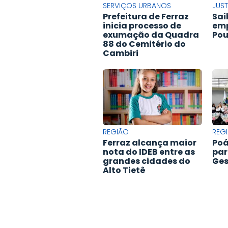
SERVIÇOS URBANOS
JUST
Prefeitura de Ferraz
Sai
inicia processo de
emp
exumação da Quadra
Po
88 do Cemitério do
Cambiri
REGIÃO
REG
Ferraz alcança maior
Poá
nota do IDEB entre as
par
grandes cidades do
Ges
Alto Tietê