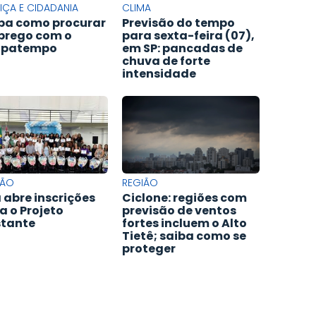
IÇA E CIDADANIA
CLIMA
ba como procurar
Previsão do tempo
rego com o
para sexta-feira (07),
upatempo
em SP: pancadas de
chuva de forte
intensidade
IÃO
REGIÃO
 abre inscrições
Ciclone: regiões com
a o Projeto
previsão de ventos
tante
fortes incluem o Alto
Tietê; saiba como se
proteger