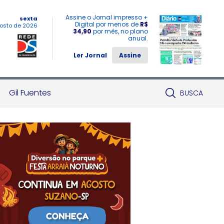
Assine o Jornal impresso +
sexta
Digital por menos de
R$
osto de 2026
34,90
por mês, no plano
anual.
Ler Jornal
Assine
Gil Fuentes
BUSCA