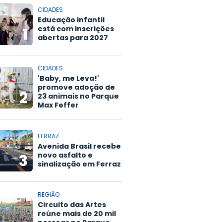
CIDADES
Educação infantil
está com inscrições
1
abertas para 2027
CIDADES
'Baby, me Leva!'
promove adoção de
2
23 animais no Parque
Max Feffer
FERRAZ
Avenida Brasil recebe
novo asfalto e
3
sinalização em Ferraz
REGIÃO
Circuito das Artes
reúne mais de 20 mil