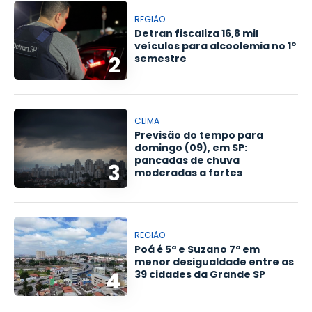
REGIÃO
Detran fiscaliza 16,8 mil
veículos para alcoolemia no 1º
2
semestre
CLIMA
Previsão do tempo para
domingo (09), em SP:
pancadas de chuva
3
moderadas a fortes
REGIÃO
Poá é 5ª e Suzano 7ª em
menor desigualdade entre as
4
39 cidades da Grande SP