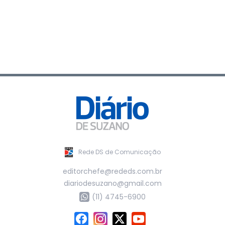
Rede DS de Comunicação
editorchefe@rededs.com.br
diariodesuzano@gmail.com
(11) 4745-6900