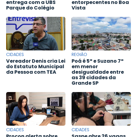
entrega com a UBS
entorpecentes no Boa
Parque do Colégio
Vista
CIDADES
REGIÃO
Vereador Denis cria Lei
Poá é 5ª e Suzano 7ª
do Estatuto Municipal
em menor
da Pessoa com TEA
desigualdade entre
as 39 cidades da
Grande SP
CIDADES
CIDADES
Procon alerta sobre
Saspe abre 26 vagas