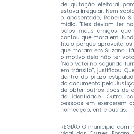
de quitação eleitoral pa
estava irregular. Nem sabia
o aposentado, Roberto Si
mídia. "Eles deviam ter no
pelos meus amigos que ho
contou que mora em Jundia
título porque aproveita os 
que moram em Suzano. Já 
o motivo dela não ter vot
"Não votei no segundo turn
em trânsito", justificou. 
dentro do prazo estipula
do documento pela Justiça 
de obter outros tipos de
de identidade. Outra c
pessoas em exercerem c
nomeação, entre outras.
REGIÃO O município com m
Mogi das Cruzes. Foram 3