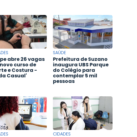
ADES
SAÚDE
pe abre 26 vagas
Prefeitura de Suzano
novo curso de
inaugura UBS Parque
rte e Costura -
do Colégio para
a Casual'
contemplar 5 mil
pessoas
ADES
CIDADES