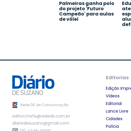
Palmeiras ganha polo
Edu
do projeto 'Futuro
ate
Campeão' para aulas
esp
de vôlei
alu
def
Editorias
Edição Impr
Vídeos
Editorial
Rede DS de Comunicação
Lance Livre
editorchefe@rededs.com.br
Cidades
diariodesuzano@gmail.com
Polícia