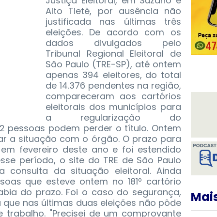
Justiça Eleitoral, em Suzano e
Alto Tietê, por ausência não
justificada nas últimas três
eleições. De acordo com os
dados divulgados pelo
Tribunal Regional Eleitoral de
São Paulo (TRE-SP), até ontem
apenas 394 eleitores, do total
de 14.376 pendentes na região,
compareceram aos cartórios
eleitorais dos municípios para
a regularização do
82 pessoas podem perder o título. Ontem
tar a situação com o órgão. O prazo para
em fevereiro deste ano e foi estendido
sse período, o site do TRE de São Paulo
ra consulta da situação eleitoral. Ainda
soas que esteve ontem no 181º cartório
abia do prazo.
Foi o caso do segurança,
Mais
u que nas últimas duas eleições não pôde
 trabalho. "Precisei de um comprovante