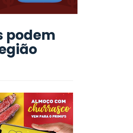
ais podem
região