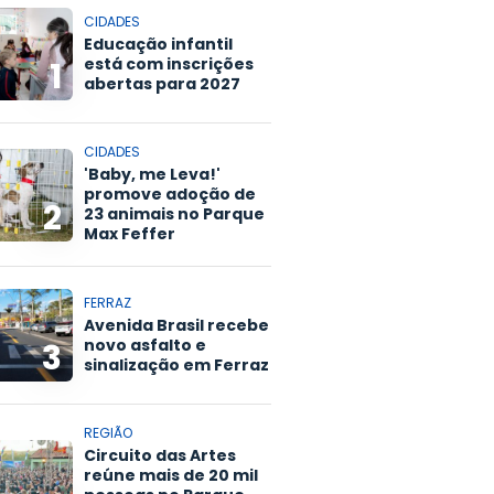
CIDADES
Educação infantil
está com inscrições
1
abertas para 2027
CIDADES
'Baby, me Leva!'
promove adoção de
2
23 animais no Parque
Max Feffer
FERRAZ
Avenida Brasil recebe
novo asfalto e
3
sinalização em Ferraz
REGIÃO
Circuito das Artes
reúne mais de 20 mil