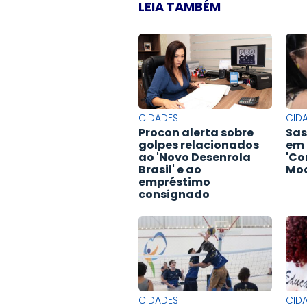
LEIA TAMBÉM
CIDADES
CID
Procon alerta sobre
Sas
golpes relacionados
em 
ao 'Novo Desenrola
'Co
Brasil' e ao
Mod
empréstimo
consignado
CIDADES
CID