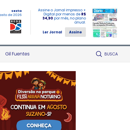
Assine o Jornal impresso +
sexta
Digital por menos de
R$
osto de 2026
34,90
por mês, no plano
anual.
Ler Jornal
Assine
Gil Fuentes
BUSCA