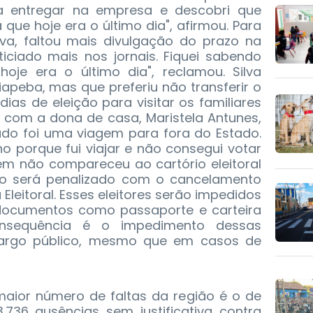
ra entregar na empresa e descobri que
 que hoje era o último dia", afirmou. Para
lva, faltou mais divulgação do prazo na
ticiado mais nos jornais. Fiquei sabendo
je era o último dia", reclamou. Silva
peba, mas que preferiu não transferir o
dias de eleição para visitar os familiares
com a dona de casa, Maristela Antunes,
ado foi uma viagem para fora do Estado.
o porque fui viajar e não consegui votar
Quem não compareceu ao cartório eleitoral
do será penalizado com o cancelamento
Eleitoral. Esses eleitores serão impedidos
 documentos como passaporte e carteira
onsequência é o impedimento dessas
argo público, mesmo que em casos de
aior número de faltas da região é o de
.736 ausências sem justificativa contra