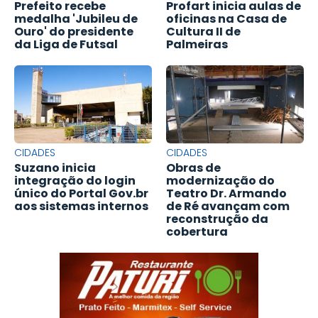
Prefeito recebe
Profart inicia aulas de
medalha 'Jubileu de
oficinas na Casa de
Ouro' do presidente
Cultura II de
da Liga de Futsal
Palmeiras
CIDADES
CIDADES
Suzano inicia
Obras de
integração do login
modernização do
único do Portal Gov.br
Teatro Dr. Armando
aos sistemas internos
de Ré avançam com
reconstrução da
cobertura