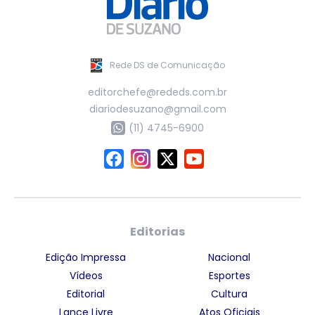
Rede DS de Comunicação
editorchefe@rededs.com.br
diariodesuzano@gmail.com
(11) 4745-6900
Editorias
Edição Impressa
Nacional
Vídeos
Esportes
Editorial
Cultura
Lance Livre
Atos Oficiais