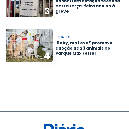
encontram estação fechada
nesta terça-feira devido à
3
greve
CIDADES
'Baby, me Leva!' promove
adoção de 23 animais no
4
Parque Max Feffer