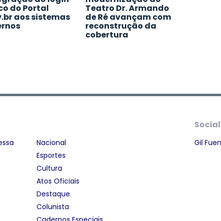
co do Portal
Teatro Dr. Armando
.br aos sistemas
de Ré avançam com
ernos
reconstrução da
cobertura
Social
essa
Nacional
Gil Fue
Esportes
Cultura
Atos Oficiais
Destaque
Colunista
Cadernos Especiais