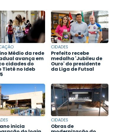
CAÇÃO
CIDADES
ino Médio da rede
Prefeito recebe
adual avança em
medalha 'Jubileu de
co cidades do
Ouro' do presidente
o Tietê no Ideb
da Liga de Futsal
5
ADES
CIDADES
ano inicia
Obras de
egração do login
modernização do