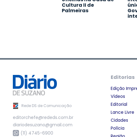
Cultura II de
úni
Palmeiras
Gov
int
Editorias
Edição Impr
Vídeos
Editorial
Rede DS de Comunicação
Lance Livre
editorchefe@rededs.com.br
Cidades
diariodesuzano@gmail.com
Polícia
(11) 4745-6900
Região