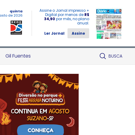
Assine o Jornal impresso +
quinta
Digital por menos de
R$
osto de 2026
34,90
por mês, no plano
anual.
Ler Jornal
Assine
Gil Fuentes
BUSCA