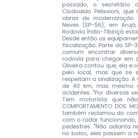
passado, o secretário d
Clodoaldo Pelissioni, qu
obras de modernização d
Neves (SP-56), em Arujá
Rodovia Índio-Tibiriçá es
Desde então os equipamen
fiscalização. Parte da SP-31
comum encontrar diver
rodovia para chegar em c
Oliveira contou que, ela e
pelo local, mas que se s
respeitam a sinalização. A
de 40 km, mas mesmo as
acidentes. "Por diversas v
Tem motorista que não
COMPORTAMENTO DOS MOTOR
também reclamou do comp
com o radar funcionando,
pedestres. "Não adianta 
no bolso, eles passem a n