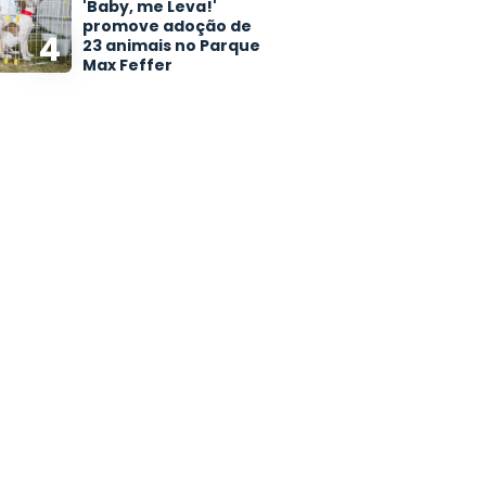
'Baby, me Leva!'
promove adoção de
4
23 animais no Parque
Max Feffer