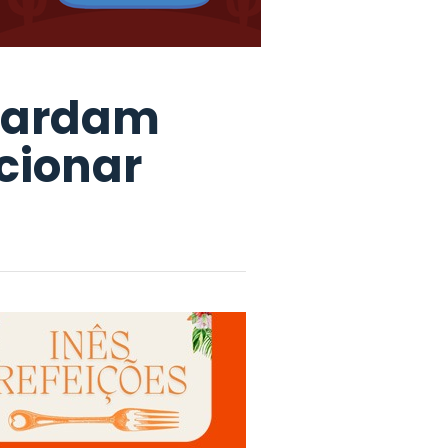
guardam
cionar