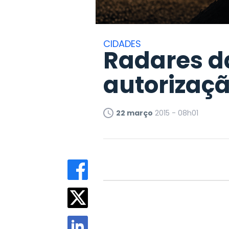
CIDADES
Radares d
autorizaçã
22 março
2015 - 08h01