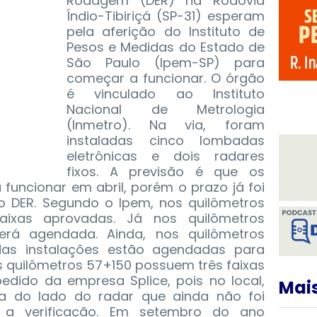
Rodagem (DER) na Rodovia
Índio-Tibiriçá (SP-31) esperam
pela aferição do Instituto de
Pesos e Medidas do Estado de
São Paulo (Ipem-SP) para
começar a funcionar. O órgão
é vinculado ao Instituto
Nacional de Metrologia
(Inmetro). Na via, foram
instaladas cinco lombadas
eletrônicas e dois radares
fixos. A previsão é que os
uncionar em abril, porém o prazo já foi
lo DER. Segundo o Ipem, nos quilômetros
aixas aprovadas. Já nos quilômetros
 será agendada.
Ainda, nos quilômetros
das instalações estão agendadas para
 os quilômetros 57+150 possuem três faixas
ido da empresa Splice, pois no local,
Mais
ca do lado do radar que ainda não foi
ndo a verificação. Em setembro do ano