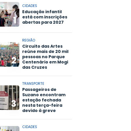
CIDADES
Educação infantil
está com inscrições
1
abertas para 2027
REGIÃO
Circuito das Artes
reúne mais de 20 mil
pessoas no Parque
2
Centenário em Mogi
das Cruzes
TRANSPORTE
Passageiros de
Suzano encontram
estação fechada
3
nesta terça-feira
devido à greve
CIDADES