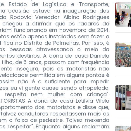
e Estado de Logística e Transporte,
e na ocasião estava na inauguração das
a Rodovia Vereador Albino Rodrigues
, chegou a afirmar que os radares da
tariam funcionando em novembro de 2014.
tos estão apenas instalados sem fazer a
 fica no Distrito de Palmeiras. Por isso, é
sas pessoas atravessando o meio da
ertos destinos. A dona de casa Daniela
 o filho, de 6 anos, passam com frequência
ente insegura, pois os motoristas não
 velocidade permitida em alguns pontos é
sim não é o suficiente para impedir
ezes eu vi gente quase sendo atropelada.
 respeita nem mulher com criança".
ISTAS A dona de casa Letilvia Vilela
ortamento dos motoristas e disse que,
 talvez condutores respeitassem mais os
nem a faixa de pedestre. Talvez mexendo
os respeitar". Enquanto alguns reclamam