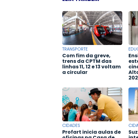
TRANSPORTE
EDU
Com fim da greve,
Ens
trens da CPTM das
est
linhas 11, 12 e 13 voltam
cin
a circular
Alt
202
CIDADES
CID
Profart inicia aulas de
Suz
oficinas na Casa de
int