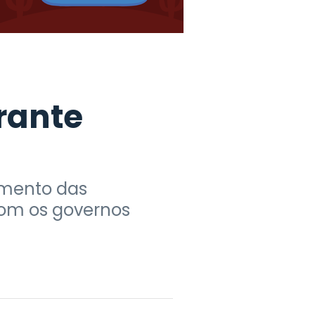
rante
amento das
com os governos