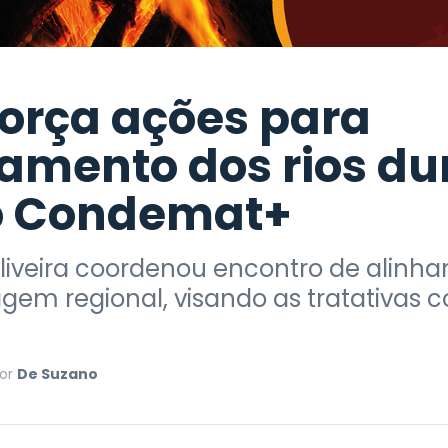
força ações para
amento dos rios du
o Condemat+
liveira coordenou encontro de alinh
m regional, visando as tratativas 
or
De Suzano