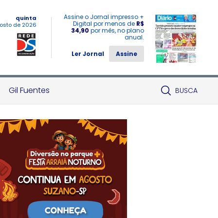
Assine o Jornal impresso +
quinta
Digital por menos de
R$
osto de 2026
34,90
por mês, no plano
anual.
Ler Jornal
Assine
Gil Fuentes
BUSCA