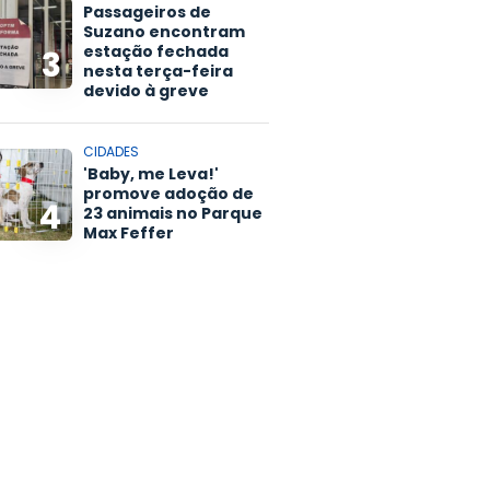
Passageiros de
Suzano encontram
estação fechada
3
nesta terça-feira
devido à greve
CIDADES
'Baby, me Leva!'
promove adoção de
4
23 animais no Parque
Max Feffer