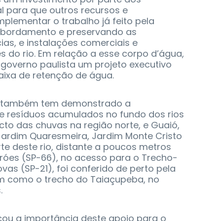
l para que outros recursos e
ementar o trabalho já feito pela
ansbordamento e preservando as
ias, e instalações comerciais e
s do rio. Em relação a esse corpo d’água,
governo paulista um projeto executivo
ixa de retenção de água.
l também tem demonstrado a
 resíduos acumulados no fundo dos rios
cto das chuvas na região norte, e Guaió,
Jardim Quaresmeira, Jardim Monte Cristo
rte deste rio, distante a poucos metros
Fróes (SP-66), no acesso para o Trecho-
vas (SP-21), foi conferido de perto pela
im como o trecho do Taiaçupeba, no
.
acou a importância deste apoio para o