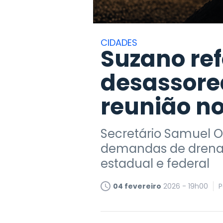
CIDADES
Suzano re
desassore
reunião n
Secretário Samuel O
demandas de drenage
estadual e federal
04 fevereiro
2026 - 19h00
P