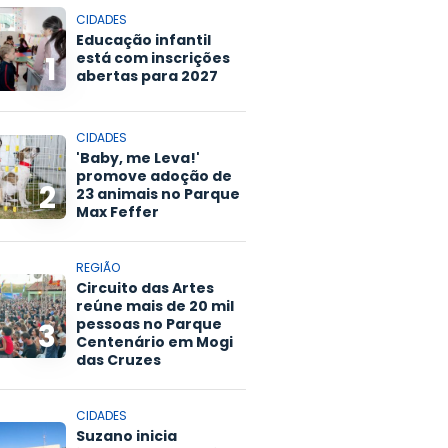
CIDADES
Educação infantil
está com inscrições
1
abertas para 2027
CIDADES
'Baby, me Leva!'
promove adoção de
2
23 animais no Parque
Max Feffer
REGIÃO
Circuito das Artes
reúne mais de 20 mil
pessoas no Parque
3
Centenário em Mogi
das Cruzes
CIDADES
Suzano inicia