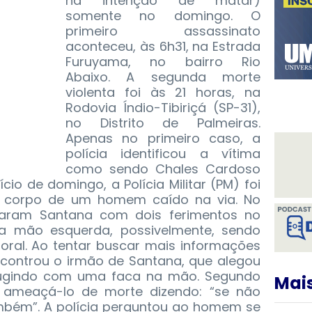
há intenção de matar)
somente no domingo. O
primeiro assassinato
aconteceu, às 6h31, na Estrada
Furuyama, no bairro Rio
Abaixo. A segunda morte
violenta foi às 21 horas, na
Rodovia Índio-Tibiriçá (SP-31),
no Distrito de Palmeiras.
Apenas no primeiro caso, a
polícia identificou a vítima
como sendo Chales Cardoso
ício de domingo, a Polícia Militar (PM) foi
o corpo de um homem caído na via. No
ntraram Santana com dois ferimentos no
a mão esquerda, possivelmente, sendo
oral. Ao tentar buscar mais informações
encontrou o irmão de Santana, que alegou
 fugindo com uma faca na mão. Segundo
Mais
a ameaçá-lo de morte dizendo: “se não
mbém”. A polícia perguntou ao homem se