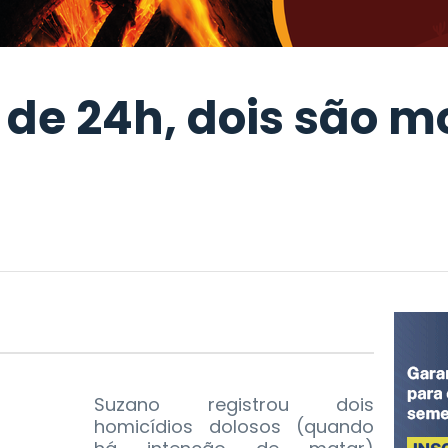
de 24h, dois são m
Suzano registrou dois
homicídios dolosos (quando