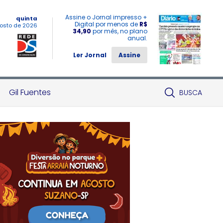
Assine o Jornal impresso +
quinta
Digital por menos de
R$
osto de 2026
34,90
por mês, no plano
anual.
Ler Jornal
Assine
Gil Fuentes
BUSCA