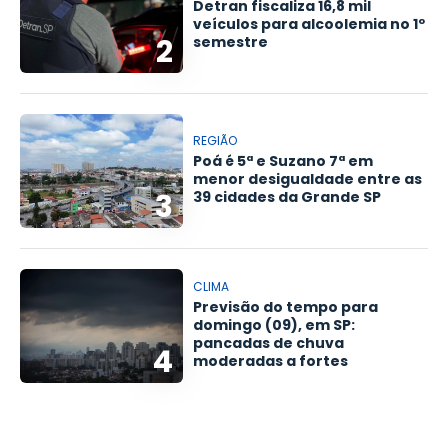
Detran fiscaliza 16,8 mil
veículos para alcoolemia no 1º
2
semestre
REGIÃO
Poá é 5ª e Suzano 7ª em
menor desigualdade entre as
3
39 cidades da Grande SP
CLIMA
Previsão do tempo para
domingo (09), em SP:
pancadas de chuva
4
moderadas a fortes