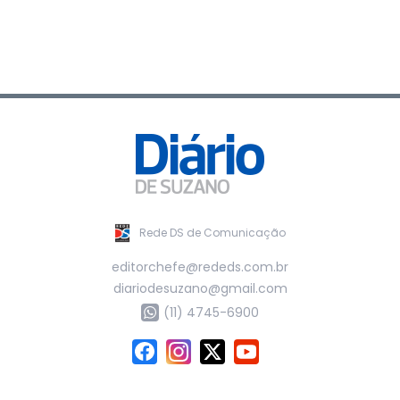
Rede DS de Comunicação
editorchefe@rededs.com.br
diariodesuzano@gmail.com
(11) 4745-6900