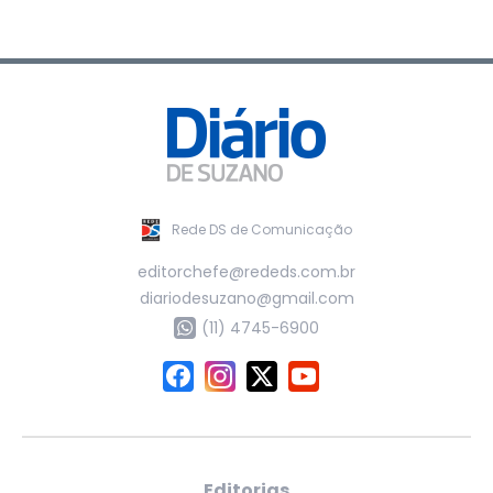
Rede DS de Comunicação
editorchefe@rededs.com.br
diariodesuzano@gmail.com
(11) 4745-6900
Editorias