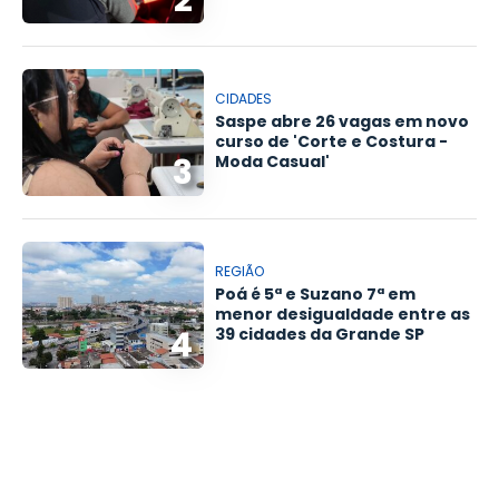
CIDADES
Saspe abre 26 vagas em novo
curso de 'Corte e Costura -
3
Moda Casual'
REGIÃO
Poá é 5ª e Suzano 7ª em
menor desigualdade entre as
4
39 cidades da Grande SP