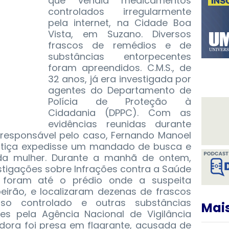
que vendia medicamentos
controlados irregularmente
pela internet, na Cidade Boa
Vista, em Suzano.
Diversos
frascos de remédios e de
substâncias entorpecentes
foram apreendidos. C.M.S., de
32 anos, já era investigada por
agentes do Departamento de
Polícia de Proteção à
Cidadania (DPPC). Com as
evidências reunidas durante
o responsável pelo caso, Fernando Manoel
ustiça expedisse um mandado de busca e
a mulher. Durante a manhã de ontem,
vestigações sobre Infrações contra a Saúde
C, foram até o prédio onde a suspeita
eirão, e localizaram dezenas de frascos
o controlado e outras substâncias
Mais
es pela Agência Nacional de Vigilância
adora foi presa em flagrante, acusada de