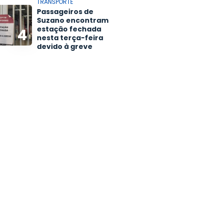
TRANSPORTE
Passageiros de
Suzano encontram
estação fechada
4
nesta terça-feira
devido à greve