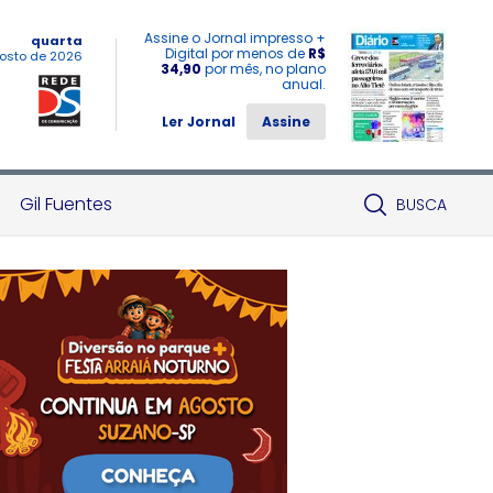
Assine o Jornal impresso +
quarta
Digital por menos de
R$
osto de 2026
34,90
por mês, no plano
anual.
Ler Jornal
Assine
Gil Fuentes
BUSCA