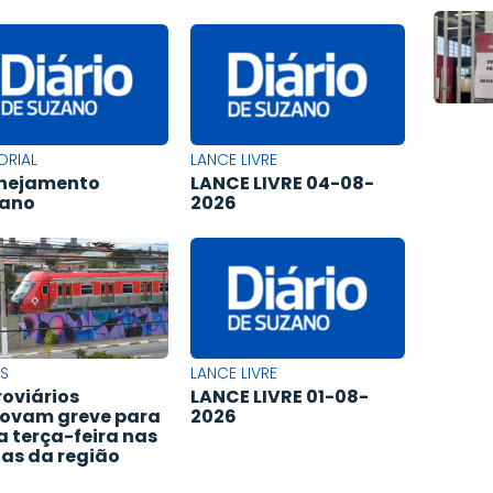
ORIAL
LANCE LIVRE
nejamento
LANCE LIVRE 04-08-
bano
2026
S
LANCE LIVRE
roviários
LANCE LIVRE 01-08-
ovam greve para
2026
a terça-feira nas
has da região