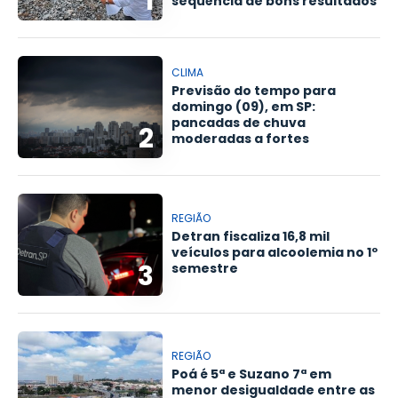
1
sequência de bons resultados
CLIMA
Previsão do tempo para
domingo (09), em SP:
pancadas de chuva
2
moderadas a fortes
REGIÃO
Detran fiscaliza 16,8 mil
veículos para alcoolemia no 1º
3
semestre
REGIÃO
Poá é 5ª e Suzano 7ª em
menor desigualdade entre as