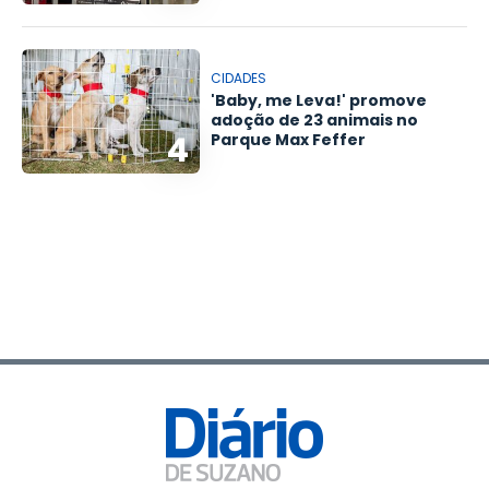
CIDADES
'Baby, me Leva!' promove
adoção de 23 animais no
4
Parque Max Feffer