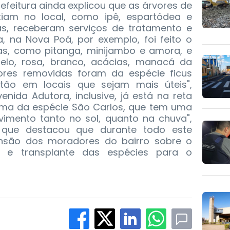
Prefeitura ainda explicou que as árvores de
tiam no local, como ipê, espartódea e
as, receberam serviços de tratamento e
, na Nova Poá, por exemplo, foi feito o
eras, como pitanga, minijambo e amora, e
relo, rosa, branco, acácias, manacá da
vores removidas foram da espécie ficus
tão em locais que sejam mais úteis",
venida Adutora, inclusive, já está na reta
rama da espécie São Carlos, que tem uma
vimento tanto no sol, quanto na chuva",
que destacou que durante todo este
são dos moradores do bairro sobre o
ão e transplante das espécies para o