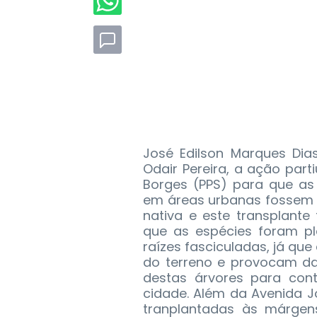
José Edilson Marques Dia
Odair Pereira, a ação part
Borges (PPS) para que as
em áreas urbanas fossem
nativa e este transplante 
que as espécies foram p
raízes fasciculadas, já qu
do terreno e provocam da
destas árvores para con
cidade. Além da Avenida J
tranplantadas às márgens