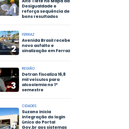
Alto Tietê no Mapa da
Desigualdade e
1
reforça sequência de
bons resultados
FERRAZ
Avenida Brasil recebe
novo asfalto e
2
sinalização em Ferraz
REGIÃO
Detran fiscaliza 16,8
mil veículos para
3
alcoolemia no 1º
semestre
CIDADES
Suzano inicia
integração do login
único do Portal
4
Gov.br aos sistemas