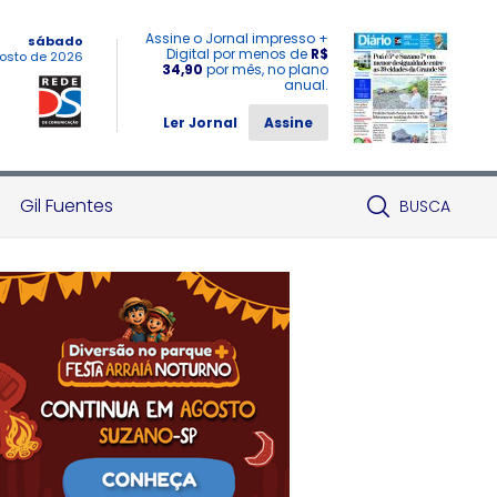
Assine o Jornal impresso +
sábado
Digital por menos de
R$
osto de 2026
34,90
por mês, no plano
anual.
Ler Jornal
Assine
Gil Fuentes
BUSCA