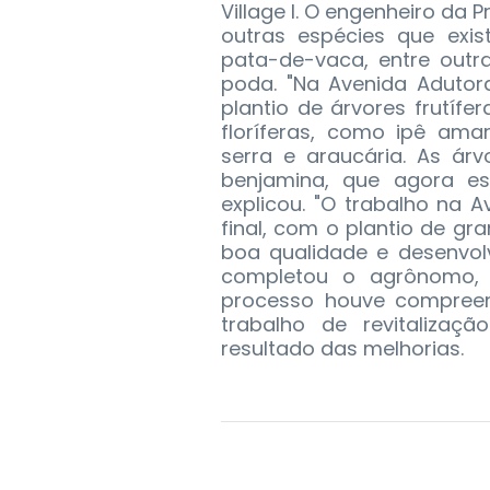
Village I. O engenheiro da 
outras espécies que exis
pata-de-vaca, entre outr
poda. "Na Avenida Adutora
plantio de árvores frutíf
floríferas, como ipê ama
serra e araucária. As ár
benjamina, que agora es
explicou. "O trabalho na A
final, com o plantio de g
boa qualidade e desenvol
completou o agrônomo, 
processo houve compreen
trabalho de revitalizaç
resultado das melhorias.