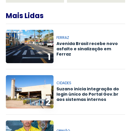
Mais Lidas
FERRAZ
Avenida Brasil recebe novo
asfalto e sinalização em
1
Ferraz
CIDADES
Suzano inicia integração do
login único do Portal Gov.br
2
aos sistemas internos
OPINIÃO