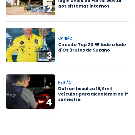
login único do Portal Gov.br
2
aos sistemas internos
OPINIÃO
Circuito Top 20 RR lado a lado
d'Os Brutos de Suzano
3
REGIÃO
Detran fiscaliza 16,8 mil
veículos para alcoolemia no 1º
4
semestre