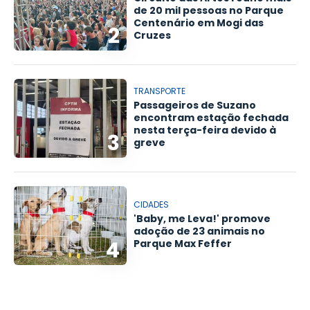
de 20 mil pessoas no Parque
Centenário em Mogi das
2
Cruzes
TRANSPORTE
Passageiros de Suzano
encontram estação fechada
nesta terça-feira devido à
3
greve
CIDADES
'Baby, me Leva!' promove
adoção de 23 animais no
4
Parque Max Feffer