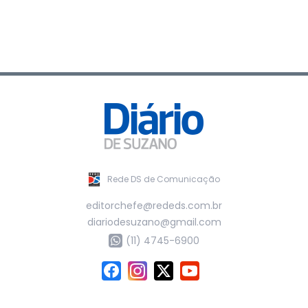
Rede DS de Comunicação
editorchefe@rededs.com.br
diariodesuzano@gmail.com
(11) 4745-6900