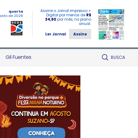
Assine o Jornal impresso +
quarta
Digital por menos de
R$
osto de 2026
34,90
por mês, no plano
anual.
Ler Jornal
Assine
Gil Fuentes
BUSCA