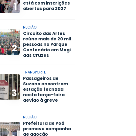
está com inscrições
1
abertas para 2027
REGIÃO
Circuito das Artes
reúne mais de 20 mil
pessoas no Parque
2
Centenário em Mogi
das Cruzes
TRANSPORTE
Passageiros de
Suzano encontram
estação fechada
3
nesta terça-feira
devido à greve
REGIÃO
Prefeitura de Poá
promove campanha
de adoção