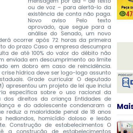
mensagem por dia – de texto
ou de voz – para alertá-lo da
existência de conta não paga.
Novo aviso Pelo texto
aprovado, que segue para a
análise do Senado, um novo
erá ocorrer após 72 horas da primeira
nto do prazo Caso a empresa descumpra
ulta de até 100% do valor do débito não
 enviada em descumprimento ao limite
ado em dobro em caso de reincidência.
A crise hídrica deve ser logo-logo assunto
staduais. Grade curricular O deputado
M) apresentou um projeto de lei que inclui
ria específica sobre o uso racional da
 dos direitos da criança Entidades de
criança e do adolescente condenaram a
Mais
 reduz a maioridade penal de 18 anos
s hediondos, homicídio doloso e lesão
te. Construção de estabelecimentos O
ê a construção de estabelecimentos