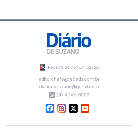
Rede DS de Comunicação
editorchefe@rededs.com.br
diariodesuzano@gmail.com
(11) 4745-6900