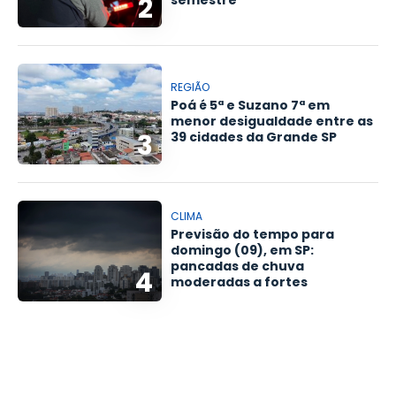
2
semestre
REGIÃO
Poá é 5ª e Suzano 7ª em
menor desigualdade entre as
3
39 cidades da Grande SP
CLIMA
Previsão do tempo para
domingo (09), em SP:
pancadas de chuva
4
moderadas a fortes