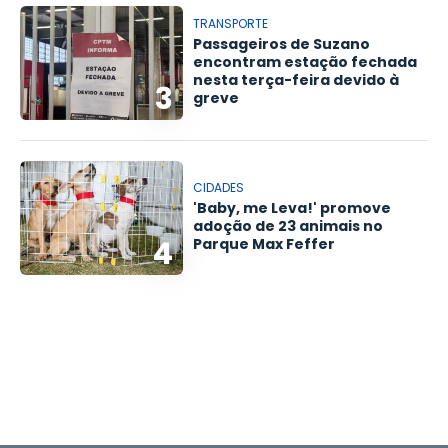
TRANSPORTE
Passageiros de Suzano
encontram estação fechada
nesta terça-feira devido à
3
greve
CIDADES
'Baby, me Leva!' promove
adoção de 23 animais no
4
Parque Max Feffer