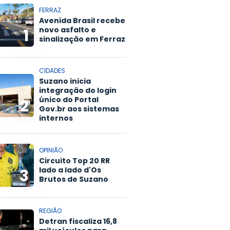
FERRAZ
Avenida Brasil recebe
novo asfalto e
1
sinalização em Ferraz
CIDADES
Suzano inicia
integração do login
único do Portal
2
Gov.br aos sistemas
internos
OPINIÃO
Circuito Top 20 RR
lado a lado d'Os
3
Brutos de Suzano
REGIÃO
Detran fiscaliza 16,8