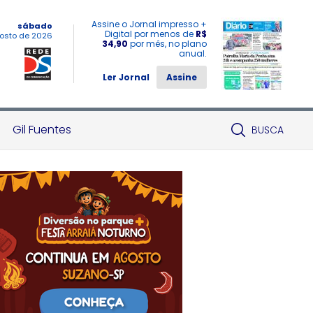
Assine o Jornal impresso +
sábado
Digital por menos de
R$
osto de 2026
34,90
por mês, no plano
anual.
Ler Jornal
Assine
Gil Fuentes
BUSCA