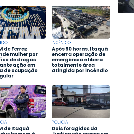
FICO
INCÊNDIO
 de Ferraz
Após 50 horas, Itaquá
nde mulher por
encerra operação de
fico de drogas
emergência e libera
ante ação em
totalmente área
a de ocupação
atingida por incêndio
egular
CIA
POLÍCIA
 de Itaquá
Dois foragidos da
nduz homem à
Justiça são presos em