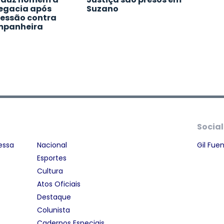
egacia após
Suzano
essão contra
mpanheira
Social
essa
Nacional
Gil Fue
Esportes
Cultura
Atos Oficiais
Destaque
Colunista
Cadernos Especiais