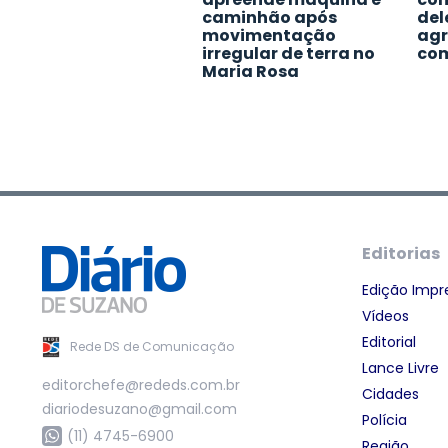
caminhão após
del
movimentação
agr
irregular de terra no
co
Maria Rosa
Editorias
Edição Impr
Vídeos
Editorial
Rede DS de Comunicação
Lance Livre
editorchefe@rededs.com.br
Cidades
diariodesuzano@gmail.com
Polícia
(11) 4745-6900
Região