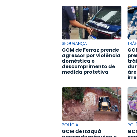
SEGURANÇA
TRÁ
GCM de Ferraz prende
GCM
agressor por violência
pre
doméstica e
trá
descumprimento de
dur
medida protetiva
áre
irr
POLÍCIA
POLÍ
GCM de Itaquá
GCM
apreende máquina e
co