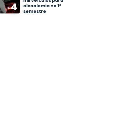
mil veículos para
4
alcoolemia no 1º
semestre