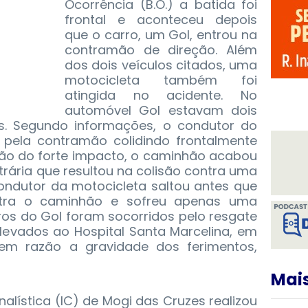
Ocorrência (B.O.) a batida foi
frontal e aconteceu depois
que o carro, um Gol, entrou na
contramão de direção. Além
dos dois veículos citados, uma
motocicleta também foi
atingida no acidente.
No
automóvel Gol estavam dois
s. Segundo informações, o condutor do
a pela contramão colidindo frontalmente
zão do forte impacto, o caminhão acabou
rária que resultou na colisão contra uma
condutor da motocicleta saltou antes que
tra o caminhão e sofreu apenas uma
ros do Gol foram socorridos pelo resgate
levados ao Hospital Santa Marcelina, em
 em razão a gravidade dos ferimentos,
Mais
inalística (IC) de Mogi das Cruzes realizou