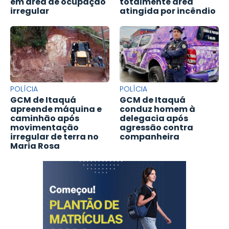
em área de ocupação
totalmente área
irregular
atingida por incêndio
POLÍCIA
POLÍCIA
GCM de Itaquá
GCM de Itaquá
apreende máquina e
conduz homem à
caminhão após
delegacia após
movimentação
agressão contra
irregular de terra no
companheira
Maria Rosa