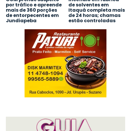
por tráfico e apreende
de solventes em
mais de 360 porções
Itaquá completa mais
de entorpecentes em
de 24 horas; chamas
Jundiapeba
estão controladas