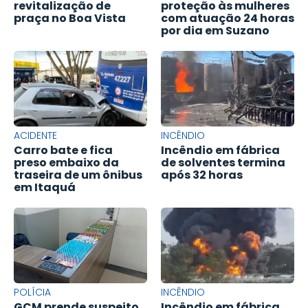
revitalização de
proteção às mulheres
praça no Boa Vista
com atuação 24 horas
por dia em Suzano
ACIDENTE
INCÊNDIO
Carro bate e fica
Incêndio em fábrica
preso embaixo da
de solventes termina
traseira de um ônibus
após 32 horas
em Itaquá
POLÍCIA
INCÊNDIO
GCM prende suspeito
Incêndio em fábrica