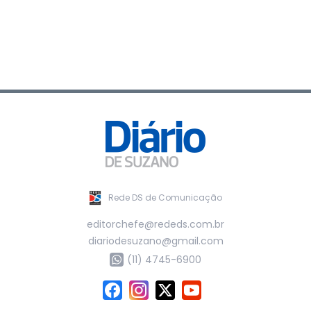
Rede DS de Comunicação
editorchefe@rededs.com.br
diariodesuzano@gmail.com
(11) 4745-6900