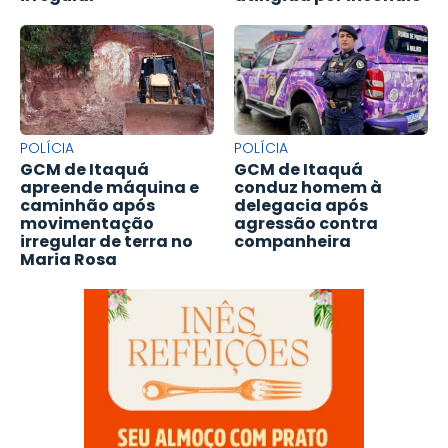
POLÍCIA
POLÍCIA
GCM de Itaquá
GCM de Itaquá
apreende máquina e
conduz homem à
caminhão após
delegacia após
movimentação
agressão contra
irregular de terra no
companheira
Maria Rosa