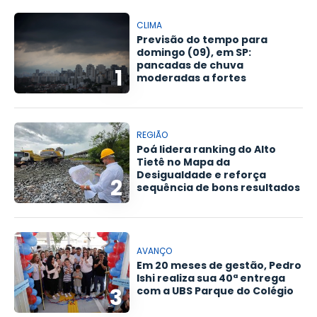
CLIMA
Previsão do tempo para
domingo (09), em SP:
pancadas de chuva
1
moderadas a fortes
REGIÃO
Poá lidera ranking do Alto
Tietê no Mapa da
Desigualdade e reforça
2
sequência de bons resultados
AVANÇO
Em 20 meses de gestão, Pedro
Ishi realiza sua 40ª entrega
3
com a UBS Parque do Colégio