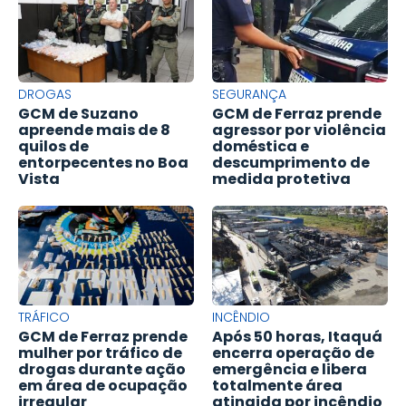
DROGAS
SEGURANÇA
GCM de Suzano
GCM de Ferraz prende
apreende mais de 8
agressor por violência
quilos de
doméstica e
entorpecentes no Boa
descumprimento de
Vista
medida protetiva
TRÁFICO
INCÊNDIO
GCM de Ferraz prende
Após 50 horas, Itaquá
mulher por tráfico de
encerra operação de
drogas durante ação
emergência e libera
em área de ocupação
totalmente área
irregular
atingida por incêndio