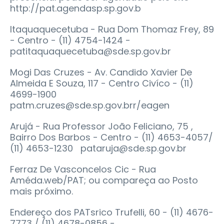
http://pat.agendasp.sp.gov.b
Itaquaquecetuba - Rua Dom Thomaz Frey, 89
- Centro - (11) 4754-1424 -
patitaquaquecetuba@sde.sp.gov.br
Mogi Das Cruzes - Av. Candido Xavier De
Almeida E Souza, 117 - Centro Civíco - (11)
4699-1900
patm.cruzes@sde.sp.gov.brr/eagen
Arujá - Rua Professor João Feliciano, 75 ,
Bairro Dos Barbos - Centro - (11) 4653-4057/
(11) 4653-1230 pataruja@sde.sp.gov.br
Ferraz De Vasconcelos Cic - Rua
Améda.web/PAT; ou compareça ao Posto
mais próximo.
Endereço dos PATsrico Trufelli, 60 - (11) 4676-
7773 / (11) 4678-0856 -