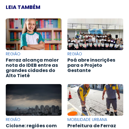
LEIA TAMBÉM
REGIÃO
REGIÃO
Ferraz alcança maior
Poá abre inscrições
nota do IDEB entre as
para o Projeto
grandes cidades do
Gestante
Alto Tietê
REGIÃO
MOBILIDADE URBANA
Ciclone: regiões com
Prefeitura de Ferraz