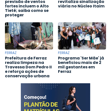
previsão de ventos
revitaliza sinalização
fortes incluem o Alto
viária no Núcleo Itaim
Tietê; saiba como se
proteger
FERRAZ
FERRAZ
Prefeitura de Ferraz
Programa 'Ser Mãe' já
realiza limpeza na
beneficiou mais de 2
Travessa Dom Pedro II
mil gestantes em
e reforça ações de
Ferraz
conservação urbana