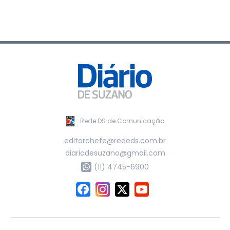
Rede DS de Comunicação
editorchefe@rededs.com.br
diariodesuzano@gmail.com
(11) 4745-6900