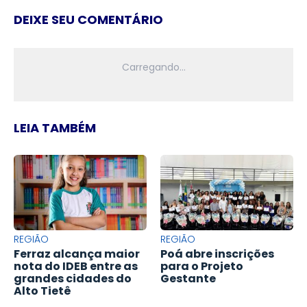
DEIXE SEU COMENTÁRIO
LEIA TAMBÉM
REGIÃO
REGIÃO
Ferraz alcança maior
Poá abre inscrições
nota do IDEB entre as
para o Projeto
grandes cidades do
Gestante
Alto Tietê