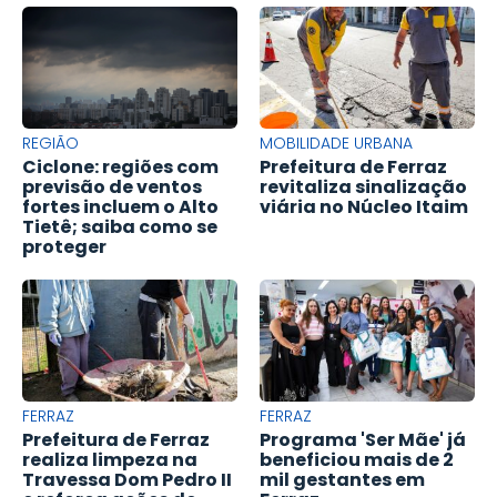
REGIÃO
MOBILIDADE URBANA
Ciclone: regiões com
Prefeitura de Ferraz
previsão de ventos
revitaliza sinalização
fortes incluem o Alto
viária no Núcleo Itaim
Tietê; saiba como se
proteger
FERRAZ
FERRAZ
Prefeitura de Ferraz
Programa 'Ser Mãe' já
realiza limpeza na
beneficiou mais de 2
Travessa Dom Pedro II
mil gestantes em