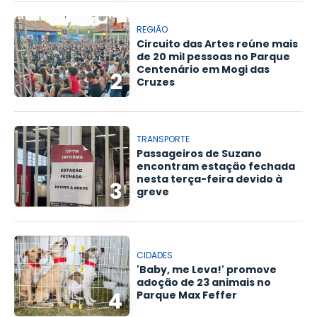
REGIÃO
Circuito das Artes reúne mais
de 20 mil pessoas no Parque
Centenário em Mogi das
2
Cruzes
TRANSPORTE
Passageiros de Suzano
encontram estação fechada
nesta terça-feira devido à
3
greve
CIDADES
'Baby, me Leva!' promove
adoção de 23 animais no
4
Parque Max Feffer