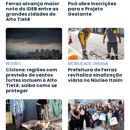
Ferraz alcança maior
Poá abre inscrições
nota do IDEB entre as
para o Projeto
grandes cidades do
Gestante
Alto Tietê
REGIÃO
MOBILIDADE URBANA
Ciclone: regiões com
Prefeitura de Ferraz
previsão de ventos
revitaliza sinalização
fortes incluem o Alto
viária no Núcleo Itaim
Tietê; saiba como se
proteger