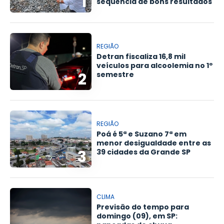
1
sequência de bons resultados
REGIÃO
Detran fiscaliza 16,8 mil
veículos para alcoolemia no 1º
2
semestre
REGIÃO
Poá é 5ª e Suzano 7ª em
menor desigualdade entre as
3
39 cidades da Grande SP
CLIMA
Previsão do tempo para
domingo (09), em SP: