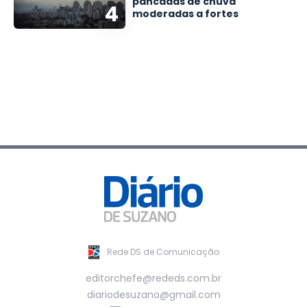
pancadas de chuva
4
moderadas a fortes
Rede DS de Comunicação
editorchefe@rededs.com.br
diariodesuzano@gmail.com