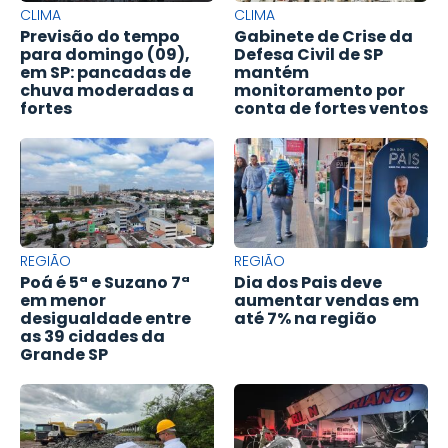
CLIMA
CLIMA
Previsão do tempo
Gabinete de Crise da
para domingo (09),
Defesa Civil de SP
em SP: pancadas de
mantém
chuva moderadas a
monitoramento por
fortes
conta de fortes ventos
REGIÃO
REGIÃO
Poá é 5ª e Suzano 7ª
Dia dos Pais deve
em menor
aumentar vendas em
desigualdade entre
até 7% na região
as 39 cidades da
Grande SP